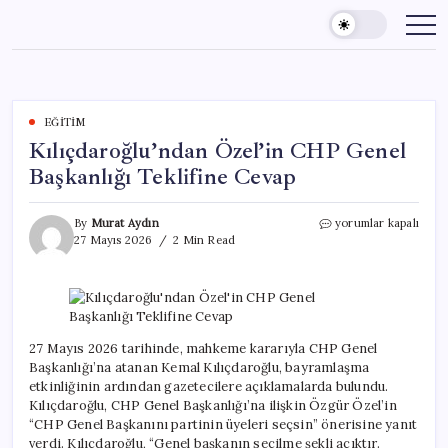
Skip
to
content
EĞITIM
Kılıçdaroğlu’ndan Özel’in CHP Genel
Başkanlığı Teklifine Cevap
Kılıçdaroğlu’ndan
By
Murat Aydın
yorumlar kapalı
Özel’in
27 Mayıs 2026
2 Min Read
CHP
Genel
Başkanlığı
Teklifine
Cevap
için
27 Mayıs 2026 tarihinde, mahkeme kararıyla CHP Genel
Başkanlığı’na atanan Kemal Kılıçdaroğlu, bayramlaşma
etkinliğinin ardından gazetecilere açıklamalarda bulundu.
Kılıçdaroğlu, CHP Genel Başkanlığı’na ilişkin Özgür Özel’in
“CHP Genel Başkanını partinin üyeleri seçsin” önerisine yanıt
verdi. Kılıçdaroğlu, “Genel başkanın seçilme şekli açıktır.