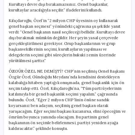
Kurultayı devre dışı bırakamazsınız. Genel başkanlar,
kurultaylar aracılığıyla seçilir.” ifadelerini kullandı.
Kılıçdaroğlu, Özel’in “2 milyon CHP üyesinin oy kullanarak
genel başkan seçmesi” yönündeki çağrısına şu şekilde yanıt
verdi: “Genel başkanın nasıl seçileceği bellidir. Kurultayı devre
dışı bırakmak mümkün değildir. Her şeyin yasal çerçevede
gerçekleştirilmesi gerekiyor. Grup başkanlarının ve grup
başkanvekillerinin seçimi, kurultayların yapılması ve
delegelerin seçimi gibi süreçlerin hukuki zemin üzerinde
yürütülmesi şarttır.”
ÖZGÜR ÖZEL NE DEMİŞTİ? CHP’nin seçilmiş Genel Başkanı
Özgür Özel, Gündoğdu Meydanı’nda kendisini destekleyen
kalabalığa hitaben yaptığı konuşmada, genel başkanlık için ön
seçim talep etti. Özel, Kılıçdaroğlu’na, “Tüm parti üyelerinin
katılımıyla bir genel başkanlık seçimi yapalım.” çağrısında
bulundu. Özel, “Eğer 2 milyon CHP’linin önüne sandık
koyarsanız ben adayım, seçilmiş genel başkan olarak
yarışacağım. Eğer seçimi başkası kazanırsa, elini öpeceğim ve
ömrüm boyunca yanında olacağım. Bu partinin genel
başkanının ön seçimle belirlenmesi, partiyi yeniden ayağa
kaldıracaktır.” şeklinde konuştu.