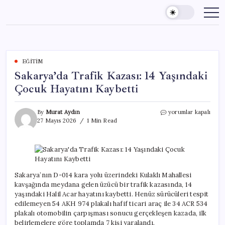
Skip
to
content
EĞITIM
Sakarya’da Trafik Kazası: 14 Yaşındaki
Çocuk Hayatını Kaybetti
Sakarya’da
By
Murat Aydın
yorumlar kapalı
Trafik
27 Mayıs 2026
1 Min Read
Kazası:
14
Yaşındaki
Çocuk
Hayatını
Kaybetti
Sakarya’nın D-014 kara yolu üzerindeki Kulaklı Mahallesi
için
kavşağında meydana gelen üzücü bir trafik kazasında, 14
yaşındaki Halil Acar hayatını kaybetti. Henüz sürücüleri tespit
edilemeyen 54 AKH 974 plakalı hafif ticari araç ile 34 ACR 534
plakalı otomobilin çarpışması sonucu gerçekleşen kazada, ilk
belirlemelere göre toplamda 7 kişi yaralandı.