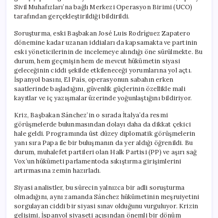
Sivil Muhafızları’na bağlı Merkezi Operasyon Birimi (UCO)
tarafından gerçekleştirildiği bildirildi.
Soruşturma, eski Başbakan José Luis Rodríguez Zapatero
dönemine kadar uzanan iddiaları da kapsamakta ve partinin
eski yöneticilerinin de incelemeye alındığı öne sürülmekte. Bu
durum, hem geçmişin hem de mevcut hükümetin siyasi
geleceğinin ciddi şekilde etkileneceği yorumlarına yol açtı.
İspanyol basını, El País, operasyonun sabahın erken
saatlerinde başladığını, güvenlik güçlerinin özellikle mali
kayıtlar ve iç yazışmalar üzerinde yoğunlaştığını bildiriyor.
Kriz, Başbakan Sánchez’in o sırada İtalya’da resmi
görüşmelerde bulunmasından dolayı daha da dikkat çekici
hale geldi. Programında üst düzey diplomatik görüşmelerin
yanı sıra Papa ile bir buluşmanın da yer aldığı öğrenildi. Bu
durum, muhalefet partileri olan Halk Partisi (PP) ve aşırı sağ
Vox’un hükümeti parlamentoda sıkıştırma girişimlerini
artırmasına zemin hazırladı.
Siyasi analistler, bu sürecin yalnızca bir adli soruşturma
olmadığını, aynı zamanda Sánchez hükümetinin meşruiyetini
sorgulayan ciddi bir siyasi sınav olduğunu vurguluyor. Krizin
gelişimi, İspanyol siyaseti açısından önemli bir dönüm