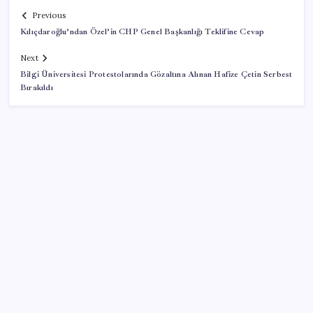
Previous
Kılıçdaroğlu’ndan Özel’in CHP Genel Başkanlığı Teklifine Cevap
Next
Bilgi Üniversitesi Protestolarında Gözaltına Alınan Hafize Çetin Serbest
Bırakıldı
SON YAZILAR
Airbnb, ürün geliştirme süreçlerinde yapay zekayı
kullanıyor
Halkbank, ikincil halka arz süreci başlattı