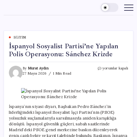
Skip
to
content
EĞITIM
İspanyol Sosyalist Partisi’ne Yapılan
Polis Operasyonu: Sánchez Krizde
İspanyol
By
Murat Aydın
yorumlar kapalı
Sosyalist
27 Mayıs 2026
1 Min Read
Partisi’ne
Yapılan
Polis
Operasyonu:
Sánchez
Krizde
İspanya’nın siyasi diyarı, Başbakan Pedro Sánchez’in
için
liderliğindeki İspanyol Sosyalist İşçi Partisi’nin (PSOE)
yolsuzluk suçlamalarıyla sarsılmasıyla aniden karışıklığa
dönüştü. İspanyol güvenlik güçleri, sabah saatlerinde
Madrid’deki PSOE genel merkezine baskın düzenleyerek
geniş çaplı belge ve kayıt talebinde bulundu. Baskının, İspanya