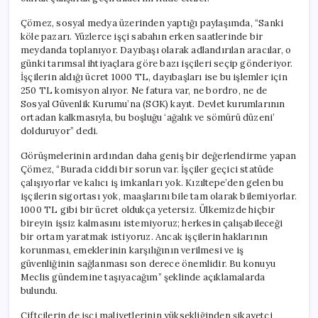
Çömez, sosyal medya üzerinden yaptığı paylaşımda, “Sanki
köle pazarı. Yüzlerce işçi sabahın erken saatlerinde bir
meydanda toplanıyor. Dayıbaşı olarak adlandırılan aracılar, o
günki tarımsal ihtiyaçlara göre bazı işçileri seçip gönderiyor.
İşçilerin aldığı ücret 1000 TL, dayıbaşları ise bu işlemler için
250 TL komisyon alıyor. Ne fatura var, ne bordro, ne de
Sosyal Güvenlik Kurumu’na (SGK) kayıt. Devlet kurumlarının
ortadan kalkmasıyla, bu boşluğu ‘ağalık ve sömürü düzeni’
dolduruyor” dedi.
Görüşmelerinin ardından daha geniş bir değerlendirme yapan
Çömez, “Burada ciddi bir sorun var. İşçiler geçici statüde
çalışıyorlar ve kalıcı iş imkanları yok. Kızıltepe’den gelen bu
işçilerin sigortası yok, maaşlarını bile tam olarak bilemiyorlar.
1000 TL gibi bir ücret oldukça yetersiz. Ülkemizde hiçbir
bireyin işsiz kalmasını istemiyoruz; herkesin çalışabileceği
bir ortam yaratmak istiyoruz. Ancak işçilerin haklarının
korunması, emeklerinin karşılığının verilmesi ve iş
güvenliğinin sağlanması son derece önemlidir. Bu konuyu
Meclis gündemine taşıyacağım” şeklinde açıklamalarda
bulundu.
Çiftçilerin de işçi maliyetlerinin yüksekliğinden şikayetçi