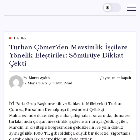
Skip
to
content
HABER
Turhan Çömez’den Mevsimlik İşçilere
Yönelik Eleştiriler: Sömürüye Dikkat
Çekti
Turhan
By
Murat Aydın
yorumlar kapalı
Çömez’den
17 Mayıs 2026
1 Min Read
Mevsimlik
İşçilere
Yönelik
İYİ Parti Grup Başkanvekili ve Balıkesir Milletvekili Turhan
Eleştiriler:
Çömez, Bursa’nın Kemalpaşa ilçesindeki Çeltikçi
Sömürüye
Dikkat
Mahallesi’nde düzenlediği saha çalışmaları sırasında, domates
Çekti
tarlalarında çalışan mevsimlik işçilerle bir araya geldi. İşçiler,
için
Mardin’in Kızıltepe bölgesinden geldiklerini ve yılın dokuz
ayını günlük 1000 TL gibi oldukça düşük bir ücretle, sigortasız
olarak çalışarak geçirdiklerini ifade ettiler.