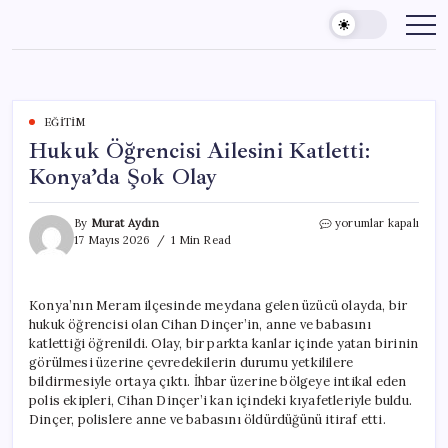
Skip
to
content
EĞITIM
Hukuk Öğrencisi Ailesini Katletti:
Konya’da Şok Olay
Hukuk
By
Murat Aydın
yorumlar kapalı
Öğrencisi
17 Mayıs 2026
1 Min Read
Ailesini
Katletti:
Konya’da
Konya’nın Meram ilçesinde meydana gelen üzücü olayda, bir
Şok
hukuk öğrencisi olan Cihan Dinçer’in, anne ve babasını
Olay
için
katlettiği öğrenildi. Olay, bir parkta kanlar içinde yatan birinin
görülmesi üzerine çevredekilerin durumu yetkililere
bildirmesiyle ortaya çıktı. İhbar üzerine bölgeye intikal eden
polis ekipleri, Cihan Dinçer’i kan içindeki kıyafetleriyle buldu.
Dinçer, polislere anne ve babasını öldürdüğünü itiraf etti.