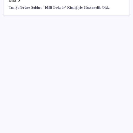
Next
Tur Şoförüne Saldırı: ‘Milli Boksör’ Kimliğiyle Hastanelik Oldu
SON YAZILAR
100 yaşındaki Müzeyyen Eröz, YENİ Parti üyesi oldu
Ekonomide 1987 çöküşü mümkün… Efsane yatırımcı
Michael Burry’den rekor kıran borsada felaket
senaryosu
İYİ Parti’nin ‘çerçeve yasa’ teklifi reddedildi: ‘PKK
sözde hukuki bir organizasyon mudur ki kendini
feshetsin’