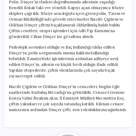
Polis, Dinçer’in ifadesi doğrultusunda ailesinin yaşadığı
Benekli Sokak’taki eve yöneldi. Kapıyı açan olmayınca itfaiye
ekipleri çağrıldı. İtfaiye aracılığıyla içeri giren polis, Tarım ve
Orman Müdürlüğü’nde görevli veterinerler Nazife Çiğdem ve
Gökhan Dinçer çiftini bıçaklanarak öldürülmüş halde buldu.
Çiftin cesetleri, otopsi işlemleri için Adli Tıp Kurumu’na
gönderildi. Cihan Dinçer ise gözaltına alındı.
Psikolojik sorunları olduğu ve ilaç kullandığı iddia edilen
Dinçer’in, polis sorgusunda susma hakkını kullandığı
belirtildi. Emniyetteki işlemlerinin ardından adliyeye sevk
edilen Dinçer’in, ailenin en küçük ferdi olduğu ifade edildi.
Yapılan otopsilerde, çiftin vücutlarında çok sayıda bıçak
yarası tespit edildi.
Nazife Çiğdem ve Gökhan Dinçer’in cenazeleri, bugün öğle
saatlerinde Kurtuluş Mezarlığı’na götürüldü. Cenaze törenine
Konya Valisi İbrahim Akın, İl Emniyet Müdürü Necmettin Koç,
çiftin yakınları ve çok sayıda vatandaş katıldı. Kılınan cenaze
namazının ardından Dinçer çifti, son yolculuklarına uğurlandı.