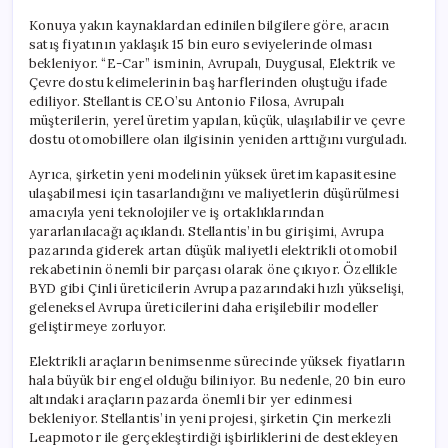
Konuya yakın kaynaklardan edinilen bilgilere göre, aracın
satış fiyatının yaklaşık 15 bin euro seviyelerinde olması
bekleniyor. “E-Car” isminin, Avrupalı, Duygusal, Elektrik ve
Çevre dostu kelimelerinin baş harflerinden oluştuğu ifade
ediliyor. Stellantis CEO’su Antonio Filosa, Avrupalı
müşterilerin, yerel üretim yapılan, küçük, ulaşılabilir ve çevre
dostu otomobillere olan ilgisinin yeniden arttığını vurguladı.
Ayrıca, şirketin yeni modelinin yüksek üretim kapasitesine
ulaşabilmesi için tasarlandığını ve maliyetlerin düşürülmesi
amacıyla yeni teknolojiler ve iş ortaklıklarından
yararlanılacağı açıklandı. Stellantis’in bu girişimi, Avrupa
pazarında giderek artan düşük maliyetli elektrikli otomobil
rekabetinin önemli bir parçası olarak öne çıkıyor. Özellikle
BYD gibi Çinli üreticilerin Avrupa pazarındaki hızlı yükselişi,
geleneksel Avrupa üreticilerini daha erişilebilir modeller
geliştirmeye zorluyor.
Elektrikli araçların benimsenme sürecinde yüksek fiyatların
hala büyük bir engel olduğu biliniyor. Bu nedenle, 20 bin euro
altındaki araçların pazarda önemli bir yer edinmesi
bekleniyor. Stellantis’in yeni projesi, şirketin Çin merkezli
Leapmotor ile gerçekleştirdiği işbirliklerini de destekleyen