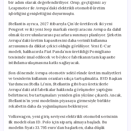
bir adım olarak değerlendiriliyor. Grup, geçtiğimiz ay
Leapmotor ile Avrupa’daki elektrikli otomobil üretim
işbirliğini genişlettiğini duyurmuştu.
Stellantis ayrıca, 2027 itibarıyla Çin’de üretilecek iki yeni
Peugeot ve iki yeni Jeep markalı enerji aracını Avrupa da dahil
olmak üzere uluslararası pazarlara sunmayı planlıyor. Şirketin
Avrupa’daki üretim kapasitesini daha verimli kullanma
arzusunun da dikkat çekici olduğu görülüyor. Yeni E-Car
modeli, halihazırda Fiat Panda’nın üretildiği Pomigliano
tesisinde imal edilecek ve böylece fabrikanın tam kapasite
istihdama ulaşmasına katkı sağlayacak.
Son dönemde Avrupa otomotiv sektöründe üretim maliyetleri
ve tesislerin kullanım oranları sıkça tartışılmakta. BYD Başkan
Yardımcısı Stella Li’nin, Stellantis gibi bazı üreticilerle
Avrupa’daki atıl fabrikalar hakkında görüşmeler yaptığını
belirtmesi, bu tartışmaları yeniden gün yüzüne çıkardı. Ancak,
Stellantis’in yeni modelinin piyasaya girmesiyle birlikte
rekabetin daha da yoğunlaşması bekleniyor.
Volkswagen, yeni giriş seviyesi elektrikli otomobil serisinin
ilk modeli olan ID. Polo için sipariş almaya başladı. Bu
modelin fiyatı 33.795 euro’dan başlarken, daha düşük