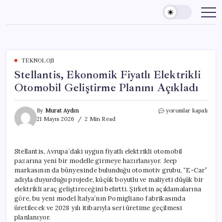
Skip
to
content
TEKNOLOJI
Stellantis, Ekonomik Fiyatlı Elektrikli
Otomobil Geliştirme Planını Açıkladı
Stellantis,
By
Murat Aydın
yorumlar kapalı
Ekonomik
21 Mayıs 2026
2 Min Read
Fiyatlı
Elektrikli
Otomobil
Stellantis, Avrupa’daki uygun fiyatlı elektrikli otomobil
Geliştirme
pazarına yeni bir modelle girmeye hazırlanıyor. Jeep
Planını
Açıkladı
markasının da bünyesinde bulunduğu otomotiv grubu, “E-Car”
için
adıyla duyurduğu projede, küçük boyutlu ve maliyeti düşük bir
elektrikli araç geliştireceğini belirtti. Şirketin açıklamalarına
göre, bu yeni model İtalya’nın Pomigliano fabrikasında
üretilecek ve 2028 yılı itibarıyla seri üretime geçilmesi
planlanıyor.