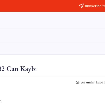
Subscribe t
32 Can Kaybı
Mindanao’da
yorumlar kapal
Şiddetli
Deprem:
32
Can