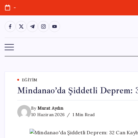
Skip
-
to
content
https://www.facebook.com/
https://twitter.com/
https://t.me/
https://www.instagram.com/
https://youtube.com/
EĞITIM
Mindanao’da Şiddetli Deprem: 
By
Murat Aydın
10 Haziran 2026
1 Min Read