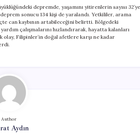
Kaybı
üyüklüğündeki depremde, yaşamını yitirenlerin sayısı 32’y
için
 deprem sonucu 134 kişi de yaralandı. Yetkililer, arama
te can kaybının artabileceğini belirtti. Bölgedeki
yardım çalışmalarını hızlandırarak, hayatta kalanları
k olay, Filipinler’in doğal afetlere karşı ne kadar
rdi.
Author
rat Aydın