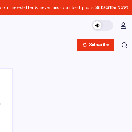
o our newsletter & never miss our best posts.
Subscribe Now!
Subscribe
ı
SON YAZILAR
‘Tek çatı altında toplanmalı’ dedi: Akın
Gürlek’ten ‘internet gazeteciliği’ için yasa