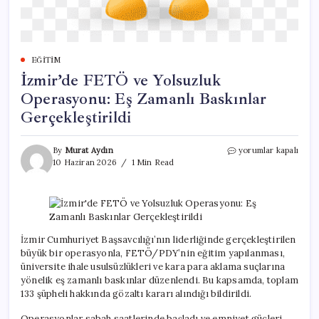
EĞITIM
İzmir’de FETÖ ve Yolsuzluk
Operasyonu: Eş Zamanlı Baskınlar
Gerçekleştirildi
İzmir’de
By
Murat Aydın
yorumlar kapalı
FETÖ
10 Haziran 2026
1 Min Read
ve
Yolsuzluk
Operasyonu:
Eş
Zamanlı
Baskınlar
İzmir Cumhuriyet Başsavcılığı’nın liderliğinde gerçekleştirilen
Gerçekleştirildi
büyük bir operasyonla, FETÖ/PDY’nin eğitim yapılanması,
için
üniversite ihale usulsüzlükleri ve kara para aklama suçlarına
yönelik eş zamanlı baskınlar düzenlendi. Bu kapsamda, toplam
133 şüpheli hakkında gözaltı kararı alındığı bildirildi.
Operasyonlar sabah saatlerinde başladı ve emniyet güçleri,