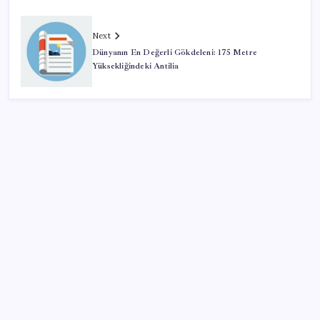
Next
Dünyanın En Değerli Gökdeleni: 175 Metre
Yüksekliğindeki Antilia
SON YAZILAR
‘Tek çatı altında toplanmalı’ dedi: Akın Gürlek’ten
‘internet gazeteciliği’ için yasa sinyali mi?
OpenAI’ın gizemli cihazı şekilleniyor: Hokey diski