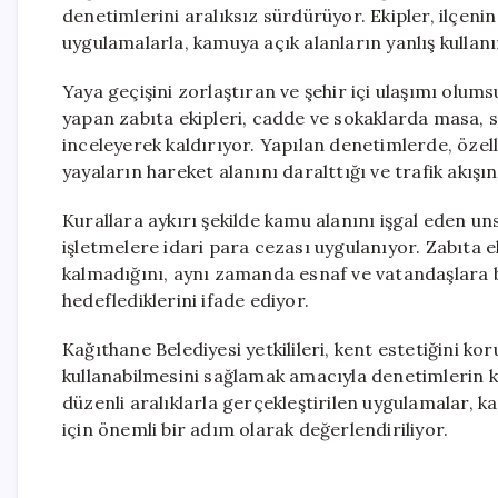
denetimlerini aralıksız sürdürüyor. Ekipler, ilçeni
uygulamalarla, kamuya açık alanların yanlış kullan
Yaya geçişini zorlaştıran ve şehir içi ulaşımı olum
yapan zabıta ekipleri, cadde ve sokaklarda masa, sa
inceleyerek kaldırıyor. Yapılan denetimlerde, özelli
yayaların hareket alanını daralttığı ve trafik akışı
Kurallara aykırı şekilde kamu alanını işgal eden u
işletmelere idari para cezası uygulanıyor. Zabıta ek
kalmadığını, aynı zamanda esnaf ve vatandaşlara b
hedeflediklerini ifade ediyor.
Kağıthane Belediyesi yetkilileri, kent estetiğini ko
kullanabilmesini sağlamak amacıyla denetimlerin ka
düzenli aralıklarla gerçekleştirilen uygulamalar, 
için önemli bir adım olarak değerlendiriliyor.