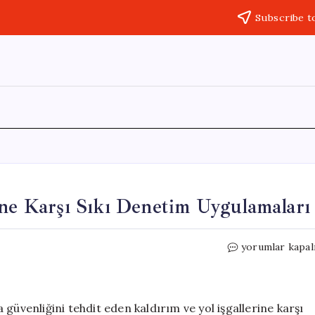
Subscribe t
ine Karşı Sıkı Denetim Uygulamaları
Kağıthane’de
yorumlar kapal
Kaldırım
İşgallerine
Karşı
Sıkı
güvenliğini tehdit eden kaldırım ve yol işgallerine karşı