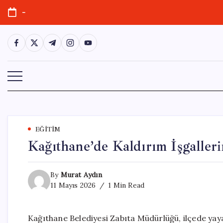
Skip
-
to
content
https://www.facebook.com/
https://twitter.com/
https://t.me/
https://www.instagram.com/
https://youtube.com/
EĞITIM
Kağıthane’de Kaldırım İşgaller
By
Murat Aydın
11 Mayıs 2026
1 Min Read
Kağıthane Belediyesi Zabıta Müdürlüğü, ilçede yaya 