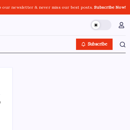
o our newsletter & never miss our best posts.
Subscribe Now!
Subscribe
ı
SON YAZILAR
100 yaşındaki Müzeyyen Eröz, YENİ Parti
üyesi oldu