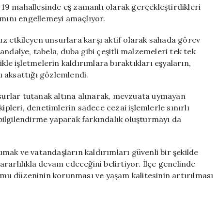
Denetim
n 19 mahallesinde eş zamanlı olarak gerçekleştirdikleri
Uygulamaları
ımını engellemeyi amaçlıyor.
için
suz etkileyen unsurlara karşı aktif olarak sahada görev
ndalye, tabela, duba gibi çeşitli malzemeleri tek tek
kle işletmelerin kaldırımlara bıraktıkları eşyaların,
nı aksattığı gözlemlendi.
nsurlar tutanak altına alınarak, mevzuata uymayan
ipleri, denetimlerin sadece cezai işlemlerle sınırlı
ilgilendirme yaparak farkındalık oluşturmayı da
rumak ve vatandaşların kaldırımları güvenli bir şekilde
rarlılıkla devam edeceğini belirtiyor. İlçe genelinde
kamu düzeninin korunması ve yaşam kalitesinin artırılması