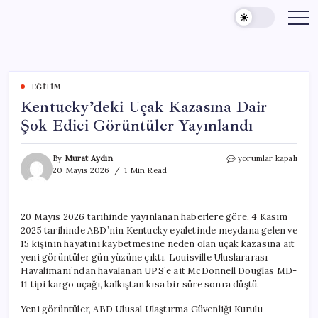
Skip
to
content
EĞITIM
Kentucky’deki Uçak Kazasına Dair
Şok Edici Görüntüler Yayınlandı
Kentucky’deki
By
Murat Aydın
yorumlar kapalı
Uçak
20 Mayıs 2026
1 Min Read
Kazasına
Dair
Şok
20 Mayıs 2026 tarihinde yayınlanan haberlere göre, 4 Kasım
Edici
2025 tarihinde ABD’nin Kentucky eyaletinde meydana gelen ve
Görüntüler
Yayınlandı
15 kişinin hayatını kaybetmesine neden olan uçak kazasına ait
için
yeni görüntüler gün yüzüne çıktı. Louisville Uluslararası
Havalimanı’ndan havalanan UPS’e ait McDonnell Douglas MD-
11 tipi kargo uçağı, kalkıştan kısa bir süre sonra düştü.
Yeni görüntüler, ABD Ulusal Ulaştırma Güvenliği Kurulu