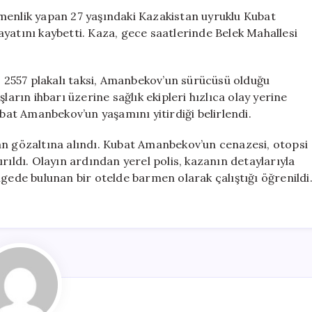
Otel
barmenlik yapan 27 yaşındaki Kazakistan uyruklu Kubat
Çalışanı
yatını kaybetti. Kaza, gece saatlerinde Belek Mahallesi
Hayatını
Kaybetti
için
 T 2557 plakalı taksi, Amanbekov’un sürücüsü olduğu
ların ihbarı üzerine sağlık ekipleri hızlıca olay yerine
ubat Amanbekov’un yaşamını yitirdiği belirlendi.
an gözaltına alındı. Kubat Amanbekov’un cenazesi, otopsi
rıldı. Olayın ardından yerel polis, kazanın detaylarıyla
lgede bulunan bir otelde barmen olarak çalıştığı öğrenildi