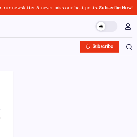
o our newsletter & never miss our best posts.
Subscribe Now!
Subscribe
SON YAZILAR
ı
100 yaşındaki Müzeyyen Eröz, YENİ Parti
üyesi oldu