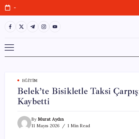
Skip
-
to
content
https://www.facebook.com/
https://twitter.com/
https://t.me/
https://www.instagram.com/
https://youtube.com/
EĞITIM
Belek’te Bisikletle Taksi Çarpış
Kaybetti
By
Murat Aydın
11 Mayıs 2026
1 Min Read