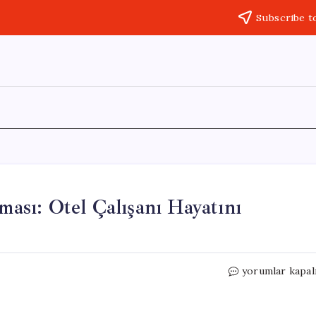
Subscribe t
ması: Otel Çalışanı Hayatını
Belek’te
yorumlar kapal
Bisikletle
Taksi
Çarpışması: