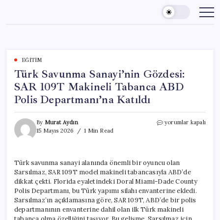
Skip
to
content
EĞITIM
Türk Savunma Sanayi’nin Gözdesi:
SAR 109T Makineli Tabanca ABD
Polis Departmanı’na Katıldı
Türk
By
Murat Aydın
yorumlar kapalı
Savunma
15 Mayıs 2026
1 Min Read
Sanayi’nin
Gözdesi:
SAR
Türk savunma sanayi alanında önemli bir oyuncu olan
109T
Sarsılmaz, SAR 109T model makineli tabancasıyla ABD’de
Makineli
Tabanca
dikkat çekti. Florida eyaletindeki Doral Miami-Dade County
ABD
Polis Departmanı, bu Türk yapımı silahı envanterine ekledi.
Polis
Sarsılmaz’ın açıklamasına göre, SAR 109T, ABD’de bir polis
Departmanı’na
departmanının envanterine dahil olan ilk Türk makineli
Katıldı
tabanca olma özelliğini taşıyor. Bu gelişme, Sarsılmaz için