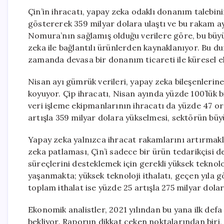
Çin’in ihracatı, yapay zeka odaklı donanım talebini
göstererek 359 milyar dolara ulaştı ve bu rakam ay
Nomura’nın sağlamış olduğu verilere göre, bu büyüm
zeka ile bağlantılı ürünlerden kaynaklanıyor. Bu d
zamanda devasa bir donanım ticareti ile küresel 
Nisan ayı gümrük verileri, yapay zeka bileşenleri
koyuyor. Çip ihracatı, Nisan ayında yüzde 100’lük b
veri işleme ekipmanlarının ihracatı da yüzde 47 o
artışla 359 milyar dolara yükselmesi, sektörün bü
Yapay zeka yalnızca ihracat rakamlarını artırmakl
zeka patlaması, Çin’i sadece bir ürün tedarikçisi d
süreçlerini desteklemek için gerekli yüksek teknolo
yaşanmakta; yüksek teknoloji ithalatı, geçen yıla 
toplam ithalat ise yüzde 25 artışla 275 milyar dolar
Ekonomik analistler, 2021 yılından bu yana ilk defa
bekliyor. Raporun dikkat çeken noktalarından biri,