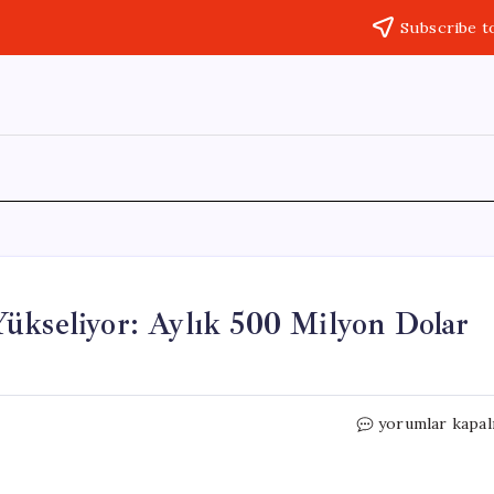
Subscribe t
ükseliyor: Aylık 500 Milyon Dolar
Yapay
yorumlar kapal
Zeka
İle
Çin