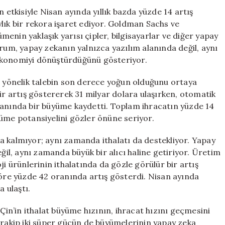
Ekonomisi
n etkisiyle Nisan ayında yıllık bazda yüzde 14 artış
Yükseliyor:
lık bir rekora işaret ediyor. Goldman Sachs ve
Aylık
enin yaklaşık yarısı çipler, bilgisayarlar ve diğer yapay
500
urum, yapay zekanın yalnızca yazılım alanında değil, aynı
Milyon
ekonomiyi dönüştürdüğünü gösteriyor.
Dolar
Kazanç
ne yönelik talebin son derece yoğun olduğunu ortaya
için
ir artış göstererek 31 milyar dolara ulaşırken, otomatik
ranında bir büyüme kaydetti. Toplam ihracatın yüzde 14
yüme potansiyelini gözler önüne seriyor.
a kalmıyor; aynı zamanda ithalatı da destekliyor. Yapay
eğil, aynı zamanda büyük bir alıcı haline getiriyor. Üretim
ji ürünlerinin ithalatında da gözle görülür bir artış
göre yüzde 42 oranında artış gösterdi. Nisan ayında
a ulaştı.
 Çin’in ithalat büyüme hızının, ihracat hızını geçmesini
 rakip iki süper gücün de büyümelerinin yapay zeka