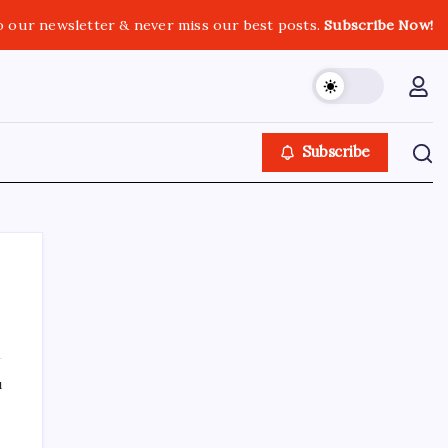
o our newsletter & never miss our best posts.
Subscribe Now!
Subscribe
SON YAZILAR
ı
TL mevduat faizi Mart’tan bu yana en düşük
seviyede