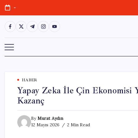
Skip
-
to
content
https://www.facebook.com/
https://twitter.com/
https://t.me/
https://www.instagram.com/
https://youtube.com/
HABER
Yapay Zeka İle Çin Ekonomisi Y
Kazanç
By
Murat Aydın
12 Mayıs 2026
2 Min Read