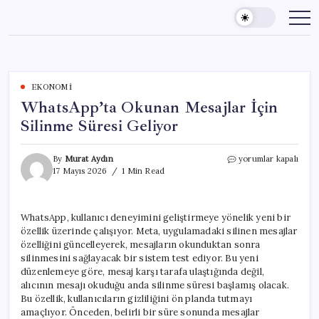
Skip
to
content
EKONOMI
WhatsApp’ta Okunan Mesajlar İçin
Silinme Süresi Geliyor
WhatsApp’ta
By
Murat Aydın
yorumlar kapalı
Okunan
17 Mayıs 2026
1 Min Read
Mesajlar
İçin
Silinme
WhatsApp, kullanıcı deneyimini geliştirmeye yönelik yeni bir
Süresi
özellik üzerinde çalışıyor. Meta, uygulamadaki silinen mesajlar
Geliyor
için
özelliğini güncelleyerek, mesajların okunduktan sonra
silinmesini sağlayacak bir sistem test ediyor. Bu yeni
düzenlemeye göre, mesaj karşı tarafa ulaştığında değil,
alıcının mesajı okuduğu anda silinme süresi başlamış olacak.
Bu özellik, kullanıcıların gizliliğini ön planda tutmayı
amaçlıyor. Önceden, belirli bir süre sonunda mesajlar