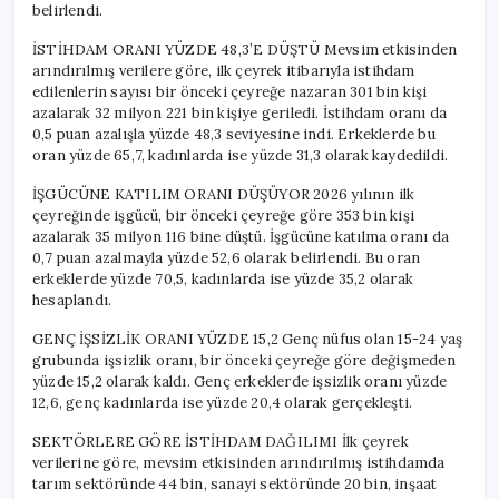
belirlendi.
İSTİHDAM ORANI YÜZDE 48,3’E DÜŞTÜ Mevsim etkisinden
arındırılmış verilere göre, ilk çeyrek itibarıyla istihdam
edilenlerin sayısı bir önceki çeyreğe nazaran 301 bin kişi
azalarak 32 milyon 221 bin kişiye geriledi. İstihdam oranı da
0,5 puan azalışla yüzde 48,3 seviyesine indi. Erkeklerde bu
oran yüzde 65,7, kadınlarda ise yüzde 31,3 olarak kaydedildi.
İŞGÜCÜNE KATILIM ORANI DÜŞÜYOR 2026 yılının ilk
çeyreğinde işgücü, bir önceki çeyreğe göre 353 bin kişi
azalarak 35 milyon 116 bine düştü. İşgücüne katılma oranı da
0,7 puan azalmayla yüzde 52,6 olarak belirlendi. Bu oran
erkeklerde yüzde 70,5, kadınlarda ise yüzde 35,2 olarak
hesaplandı.
GENÇ İŞSİZLİK ORANI YÜZDE 15,2 Genç nüfus olan 15-24 yaş
grubunda işsizlik oranı, bir önceki çeyreğe göre değişmeden
yüzde 15,2 olarak kaldı. Genç erkeklerde işsizlik oranı yüzde
12,6, genç kadınlarda ise yüzde 20,4 olarak gerçekleşti.
SEKTÖRLERE GÖRE İSTİHDAM DAĞILIMI İlk çeyrek
verilerine göre, mevsim etkisinden arındırılmış istihdamda
tarım sektöründe 44 bin, sanayi sektöründe 20 bin, inşaat