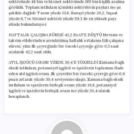
sektöründe 48 bin ve hizmet sektöründe 189 bin kişilik azalma
görüldü. Toplam istihdam içindeki sektörlerin payları ise şu
şekilde dağıldı: Tarım yüzde 13,8, Sanayi yüzde 20,2, İnşaat
yüzde 6,7 ve Hizmet sektörü yüzde 59,3 ile en yüksek payı
elinde bulunduruyor.
HAFTALIK ÇALIŞMA SÜRESİ 42,2 SAATE DÜŞTÜ Mevsim ve
takvim etkilerinden arındırılmış haftalık ortalama fiili çalışma
süresi, yılın ilk çeyreğinde bir önceki çeyreğe göre 0,3 saat
azalarak 42,2 saat oldu.
ATIL İŞGÜCÜ ORANI YÜZDE 30,4’E YÜKSELDİ Zamana bağlı
eksik istihdam, potansiyel işgücü ve işsizlerin toplamını ifade
eden atıl işgücü oranı, ilk çeyrekte bir önceki çeyreğe göre 0,6
puan artarak yüzde 30,4 seviyesine ulaştı. Zamana bağlı eksik
istihdam ve işsizlerin birleşik oranı yüzde 19,8, potansiyel
işgücü ve işsizlerin birleşik oranı ise yüzde 20,4 olarak
hesaplandı.