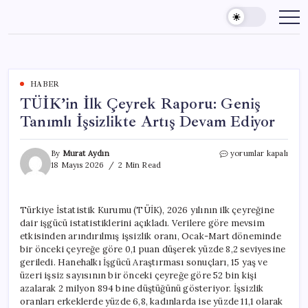
Skip
to
content
HABER
TÜİK’in İlk Çeyrek Raporu: Geniş
Tanımlı İşsizlikte Artış Devam Ediyor
TÜİK’in
By
Murat Aydın
yorumlar kapalı
İlk
18 Mayıs 2026
2 Min Read
Çeyrek
Raporu:
Geniş
Türkiye İstatistik Kurumu (TÜİK), 2026 yılının ilk çeyreğine
Tanımlı
dair işgücü istatistiklerini açıkladı. Verilere göre mevsim
İşsizlikte
Artış
etkisinden arındırılmış işsizlik oranı, Ocak-Mart döneminde
Devam
bir önceki çeyreğe göre 0,1 puan düşerek yüzde 8,2 seviyesine
Ediyor
geriledi. Hanehalkı İşgücü Araştırması sonuçları, 15 yaş ve
için
üzeri işsiz sayısının bir önceki çeyreğe göre 52 bin kişi
azalarak 2 milyon 894 bine düştüğünü gösteriyor. İşsizlik
oranları erkeklerde yüzde 6,8, kadınlarda ise yüzde 11,1 olarak