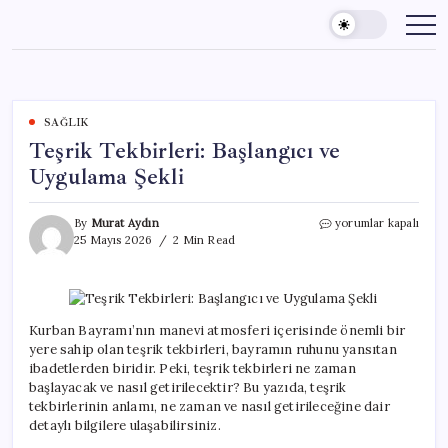
Skip
to
content
SAĞLIK
Teşrik Tekbirleri: Başlangıcı ve
Uygulama Şekli
Teşrik
By
Murat Aydın
yorumlar kapalı
Tekbirleri:
25 Mayıs 2026
2 Min Read
Başlangıcı
ve
Uygulama
Şekli
için
Kurban Bayramı’nın manevi atmosferi içerisinde önemli bir
yere sahip olan teşrik tekbirleri, bayramın ruhunu yansıtan
ibadetlerden biridir. Peki, teşrik tekbirleri ne zaman
başlayacak ve nasıl getirilecektir? Bu yazıda, teşrik
tekbirlerinin anlamı, ne zaman ve nasıl getirileceğine dair
detaylı bilgilere ulaşabilirsiniz.