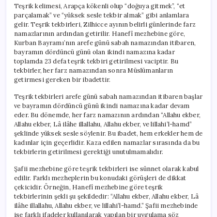
Teşrik kelimesi, Arapça kökenli olup “doğuya gitmek”, “et
parçalamak” ve “yüksek sesle tekbir almak” gibi anlamlara
gelir. Teşrik tekbirleri, Zilhicce ayının belirli günlerinde farz
namazlarının ardından getirilir. Hanefî mezhebine göre,
Kurban Bayramı’nın arefe günü sabah namazından itibaren,
bayramın dördüncü günü olan ikindi namazına kadar
toplamda 23 defa teşrik tekbiri getirilmesi vaciptir. Bu
tekbirler, her farz namazından sonra Müslümanların
getirmesi gereken bir ibadettir.
Teşrik tekbirleri arefe günü sabah namazından itibaren başlar
ve bayramın dördüncü günü ikindi namazına kadar devam
eder. Bu dönemde, her farz namazının ardından “Allahu ekber,
Allahu ekber, Lâ ilâhe illallahu, Allahu ekber, ve lillahi’l-hamd”
şeklinde yüksek sesle söylenir. Bu ibadet, hem erkekler hem de
kadınlar için geçerlidir. Kaza edilen namazlar sırasında da bu
tekbirlerin getirilmesi gerektiği unutulmamalıdır.
Şafii mezhebine göre teşrik tekbirleri ise sünnet olarak kabul
edilir. Farklı mezheplerin bu konudaki görüşleri de dikkat
çekicidir. Örneğin, Hanefî mezhebine göre teşrik
tekbirlerinin şekli şu şekildedir: “Allahu ekber, Allahu ekber, Lâ
ilâhe illallahu, Allahu ekber, ve lillahi’l-hamd.” Şafii mezhebinde
ise farklı ifadeler kullanılarak yapılan bir uygulama söz