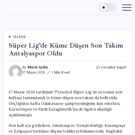
Skip
to
content
HABER
Süper Lig’de Küme Düşen Son Takım
Antalyaspor Oldu
Süper
By
Murat Aydın
yorumlar kapalı
Lig’de
17 Mayıs 2026
1 Min Read
Küme
Düşen
Son
17 Mayıs 2026 tarihinde Trendyol Süper Lig’de sezonun son
Takım
haftası tamamlandı ve küme düşen son takım da belli oldu.
Antalyaspor
Oldu
Geçtiğimiz hafta Galatasaray şampiyonluğunu ilan ederken,
için
Kayserispor ve Fatih Karagümrük’ün de ligden düştüğü
açıklanmıştı.
Son haftaya girilirken, Antalyaspor, Gençlerbirliği, Kasımpaşa
ve Eyüpspor’un küme düşme tehlikesi bulunuyordu. Bugünkü