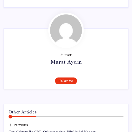
Author
Murat Aydın
Follow Me
Other Articles
Previous
Can Çakmur ile CRR Orkestrası’nın Büyüleyici Konseri