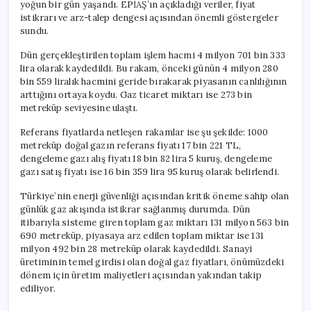
yoğun bir gün yaşandı. EPİAŞ’ın açıkladığı veriler, fiyat
istikrarı ve arz-talep dengesi açısından önemli göstergeler
sundu.
Dün gerçekleştirilen toplam işlem hacmi 4 milyon 701 bin 333
lira olarak kaydedildi. Bu rakam, önceki günün 4 milyon 280
bin 559 liralık hacmini geride bırakarak piyasanın canlılığının
arttığını ortaya koydu. Gaz ticaret miktarı ise 273 bin
metreküp seviyesine ulaştı.
Referans fiyatlarda netleşen rakamlar ise şu şekilde: 1000
metreküp doğal gazın referans fiyatı 17 bin 221 TL,
dengeleme gazı alış fiyatı 18 bin 82 lira 5 kuruş, dengeleme
gazı satış fiyatı ise 16 bin 359 lira 95 kuruş olarak belirlendi.
Türkiye’nin enerji güvenliği açısından kritik öneme sahip olan
günlük gaz akışında istikrar sağlanmış durumda. Dün
itibarıyla sisteme giren toplam gaz miktarı 131 milyon 563 bin
690 metreküp, piyasaya arz edilen toplam miktar ise 131
milyon 492 bin 28 metreküp olarak kaydedildi. Sanayi
üretiminin temel girdisi olan doğal gaz fiyatları, önümüzdeki
dönem için üretim maliyetleri açısından yakından takip
ediliyor.