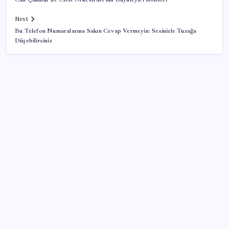
Next
Bu Telefon Numaralarına Sakın Cevap Vermeyin: Sesinizle Tuzağa
Düşebilirsiniz
SON YAZILAR
Airbnb, ürün geliştirme süreçlerinde yapay zekayı
kullanıyor
Halkbank, ikincil halka arz süreci başlattı
‘Tek çatı altında toplanmalı’ dedi: Akın Gürlek’ten