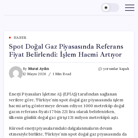
Skip
to
content
HABER
Spot Doğal Gaz Piyasasında Referans
Fiyat Belirlendi: İşlem Hacmi Artıyor
Spot
By
Murat Aydın
yorumlar kapalı
Doğal
12 Mayıs 2026
1 Min Read
Gaz
Piyasasında
Referans
Enerji Piyasaları İşletme AŞ (EPİAŞ) tarafından sağlanan
Fiyat
verilere göre, Türkiye’nin spot doğal gaz piyasasında işlem
Belirlendi:
İşlem
hacmi artış göstermeye devam ediyor. 1000 metreküp doğal
Hacmi
gazın referans fiyatı 17 bin 221 lira olarak belirlenirken,
Artıyor
ülkenin günlük doğal gaz girişi 131 milyon metreküpü aştı.
için
Küresel enerji piyasalarındaki dalgalanmaların devam
etmesiyle birlikte, Türkiye’nin spot doğal gaz piyasasında da