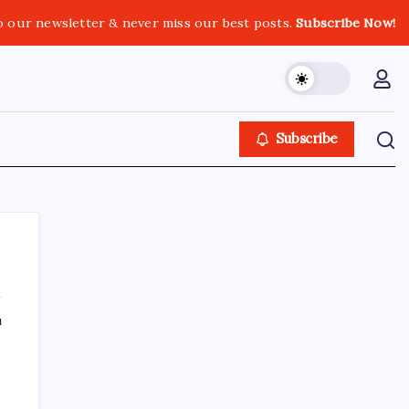
o our newsletter & never miss our best posts.
Subscribe Now!
Subscribe
ı
SON YAZILAR
100 yaşındaki Müzeyyen Eröz, YENİ Parti
üyesi oldu