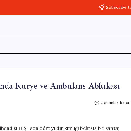
Subscribe t
sında Kurye ve Ambulans Ablukası
Siber
yorumlar kapal
Zorbalık
ve
Şantaj:
Kapısında
ndisi H.Ş., son dört yıldır kimliği belirsiz bir şantaj