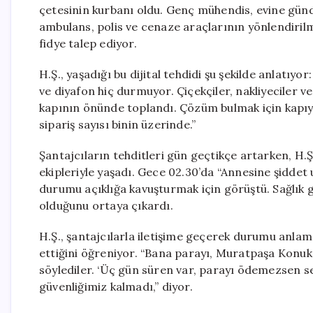
çetesinin kurbanı oldu. Genç mühendis, evine günd
ambulans, polis ve cenaze araçlarının yönlendirilme
fidye talep ediyor.
H.Ş., yaşadığı bu dijital tehdidi şu şekilde anlatıyo
ve diyafon hiç durmuyor. Çiçekçiler, nakliyeciler v
kapının önünde toplandı. Çözüm bulmak için kapıy
sipariş sayısı binin üzerinde.”
Şantajcıların tehditleri gün geçtikçe artarken, H.Ş
ekipleriyle yaşadı. Gece 02.30’da “Annesine şiddet u
durumu açıklığa kavuşturmak için görüştü. Sağlık g
olduğunu ortaya çıkardı.
H.Ş., şantajcılarla iletişime geçerek durumu anlam
ettiğini öğreniyor. “Bana parayı, Muratpaşa Konu
söylediler. ‘Üç gün süren var, parayı ödemezsen se
güvenliğimiz kalmadı,” diyor.