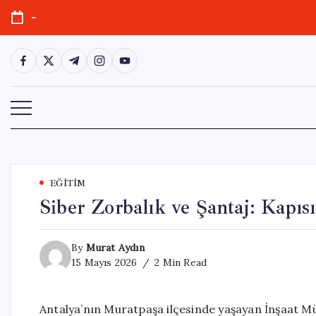
Skip
-
to
content
https://www.facebook.com/
https://twitter.com/
https://t.me/
https://www.instagram.com/
https://youtube.com/
EĞITIM
Siber Zorbalık ve Şantaj: Kapı
By
Murat Aydın
15 Mayıs 2026
2 Min Read
Antalya’nın Muratpaşa ilçesinde yaşayan İnşaat Mühe