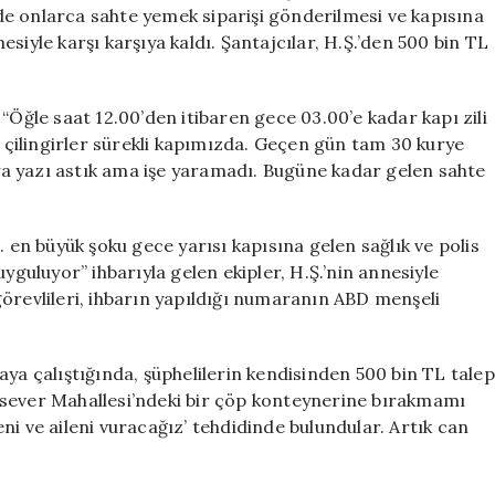
Kurye
e onlarca sahte yemek siparişi gönderilmesi ve kapısına
ve
siyle karşı karşıya kaldı. Şantajcılar, H.Ş.’den 500 bin TL
Ambulans
Ablukası
için
r: “Öğle saat 12.00’den itibaren gece 03.00’e kadar kapı zili
e çilingirler sürekli kapımızda. Geçen gün tam 30 kurye
a yazı astık ama işe yaramadı. Bugüne kadar gelen sahte
. en büyük şoku gece yarısı kapısına gelen sağlık ve polis
yguluyor” ihbarıyla gelen ekipler, H.Ş.’nin annesiyle
örevlileri, ihbarın yapıldığı numaranın ABD menşeli
aya çalıştığında, şüphelilerin kendisinden 500 bin TL talep
ksever Mahallesi’ndeki bir çöp konteynerine bırakmamı
ni ve aileni vuracağız’ tehdidinde bulundular. Artık can