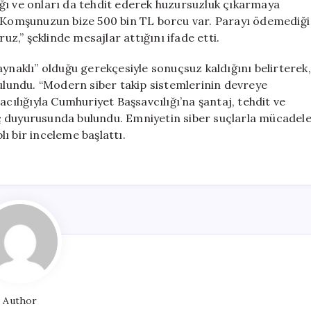
ğı ve onları da tehdit ederek huzursuzluk çıkarmaya
na, “Komşunuzun bize 500 bin TL borcu var. Parayı ödemediği
uz,” şeklinde mesajlar attığını ifade etti.
 kaynaklı” olduğu gerekçesiyle sonuçsuz kaldığını belirterek,
bulundu. “Modern siber takip sistemlerinin devreye
acılığıyla Cumhuriyet Başsavcılığı’na şantaj, tehdit ve
ç duyurusunda bulundu. Emniyetin siber suçlarla mücadel
lı bir inceleme başlattı.
Author