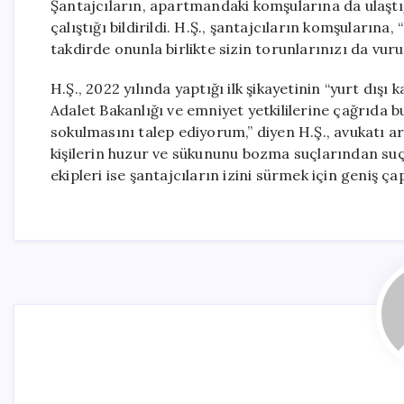
Şantajcıların, apartmandaki komşularına da ulaştı
çalıştığı bildirildi. H.Ş., şantajcıların komşuları
takdirde onunla birlikte sizin torunlarınızı da vurur
H.Ş., 2022 yılında yaptığı ilk şikayetinin “yurt dışı
Adalet Bakanlığı ve emniyet yetkililerine çağrıda 
sokulmasını talep ediyorum,” diyen H.Ş., avukatı ar
kişilerin huzur ve sükununu bozma suçlarından su
ekipleri ise şantajcıların izini sürmek için geniş çap