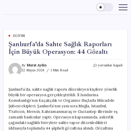
Skip
to
content
EĞITIM
Şanlıurfa’da Sahte Sağlık Raporları
İçin Büyük Operasyon: 44 Gözaltı
Şanlıurfa’da
By
Murat Aydın
yorumlar kapalı
Sahte
22 Mayıs 2026
1 Min Read
Sağlık
Raporları
İçin
Şanlıurfa’da, sahte sağlık raporu düzenleyen kişilere yönelik
Büyük
büyük bir operasyon gerçekleştirildi. İl Jandarma
Operasyon:
44
Komutanlığı’nın Kaçakçılık ve Organize Suçlarla Mücadele
Gözaltı
Şubesi ekipleri, Şanlıurfa’nın yanı sıra Muğla, İstanbul,
için
Trabzon, Mersin, Kahramanmaraş ve Gaziantep illerinde eş
zamanlı baskınlar yaptı. Operasyon kapsamında, askerlik
çağındaki sağlıklı bireylere sahte rapor düzenledikleri
iddiasıyla toplamda 44 şüpheli gözaltına alındı. Gözaltına