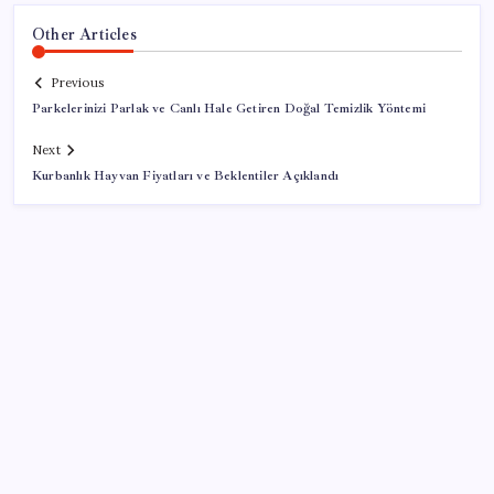
Other Articles
Previous
Parkelerinizi Parlak ve Canlı Hale Getiren Doğal Temizlik Yöntemi
Next
Kurbanlık Hayvan Fiyatları ve Beklentiler Açıklandı
SON YAZILAR
Airbnb, ürün geliştirme süreçlerinde yapay zekayı