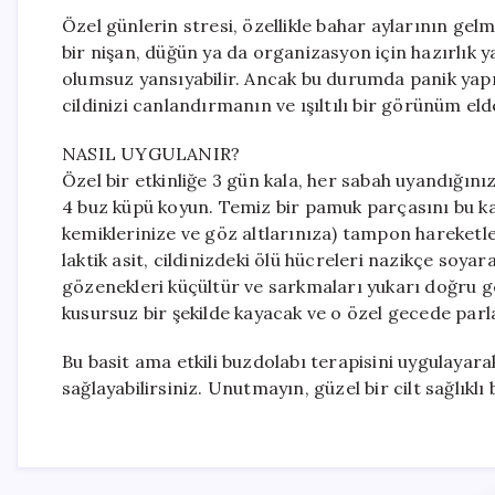
Özel günlerin stresi, özellikle bahar aylarının gelm
bir nişan, düğün ya da organizasyon için hazırlık 
olumsuz yansıyabilir. Ancak bu durumda panik yap
cildinizi canlandırmanın ve ışıltılı bir görünüm e
NASIL UYGULANIR?
Özel bir etkinliğe 3 gün kala, her sabah uyandığını
4 buz küpü koyun. Temiz bir pamuk parçasını bu ka
kemiklerinize ve göz altlarınıza) tampon hareketle
laktik asit, cildinizdeki ölü hücreleri nazikçe soy
gözenekleri küçültür ve sarkmaları yukarı doğru g
kusursuz bir şekilde kayacak ve o özel gecede parla
Bu basit ama etkili buzdolabı terapisini uygulayarak
sağlayabilirsiniz. Unutmayın, güzel bir cilt sağlıklı b