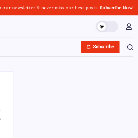
o our newsletter & never miss our best posts.
Subscribe Now!
Subscribe
SON YAZILAR
ı
100 yaşındaki Müzeyyen Eröz, YENİ Parti
üyesi oldu