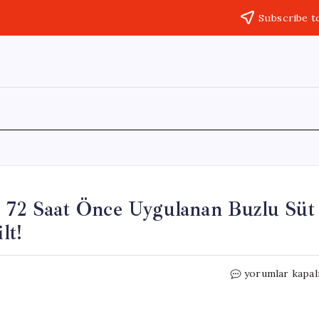
Subscribe t
: 72 Saat Önce Uygulanan Buzlu Süt
lt!
Özel
yorumlar kapal
Günlerde
Işıldamanız
İçin: