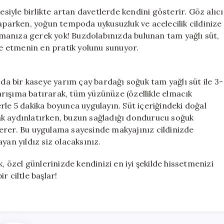
72
esiyle birlikte artan davetlerde kendini gösterir. Göz alıcı
Saat
yaparken, yoğun tempoda uykusuzluk ve acelecilik cildinize
Önce
manıza gerek yok! Buzdolabınızda bulunan tam yağlı süt,
Uygulanan
lde etmenin en pratik yolunu sunuyor.
Buzlu
Süt
Terapisi
zda bir kaseye yarım çay bardağı soğuk tam yağlı süt ile 3-
ile
rışıma batırarak, tüm yüzünüze (özellikle elmacık
Porselen
Gibi
rle 5 dakika boyunca uygulayın. Süt içeriğindeki doğal
Bir
arak aydınlatırken, buzun sağladığı dondurucu soğuk
Cilt!
erer. Bu uygulama sayesinde makyajınız cildinizde
için
yan yıldız siz olacaksınız.
, özel günlerinizde kendinizi en iyi şekilde hissetmenizi
ir ciltle başlar!