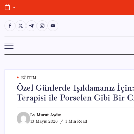
Skip
-
to
content
https://www.facebook.com/
https://twitter.com/
https://t.me/
https://www.instagram.com/
https://youtube.com/
EĞITIM
Özel Günlerde Işıldamanız İçin
Terapisi ile Porselen Gibi Bir Ci
By
Murat Aydın
13 Mayıs 2026
1 Min Read