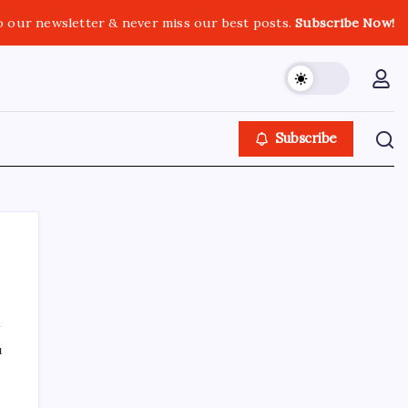
o our newsletter & never miss our best posts.
Subscribe Now!
Subscribe
SON YAZILAR
ı
Airbnb, ürün geliştirme süreçlerinde yapay
zekayı kullanıyor