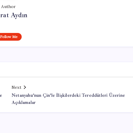
Author
rat Aydın
Follow Me
Next
le
Netanyahu’nun Çin’le İlişkilerdeki Tereddütleri Üzerine
Açıklamalar