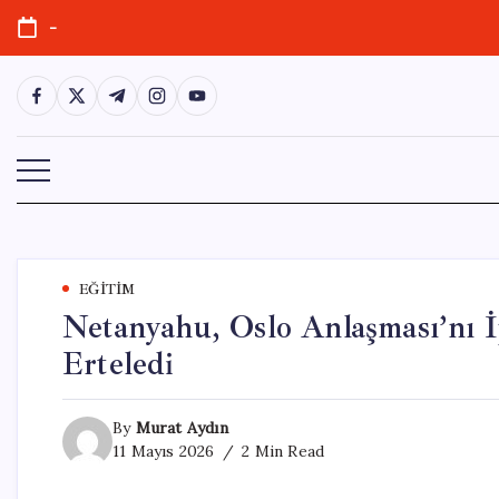
Skip
-
to
content
https://www.facebook.com/
https://twitter.com/
https://t.me/
https://www.instagram.com/
https://youtube.com/
EĞITIM
Netanyahu, Oslo Anlaşması’nı İ
Erteledi
By
Murat Aydın
11 Mayıs 2026
2 Min Read