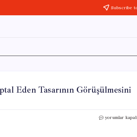
Subscribe t
ptal Eden Tasarının Görüşülmesini
Netanyahu,
yorumlar kapal
Oslo
Anlaşması’nı
İptal