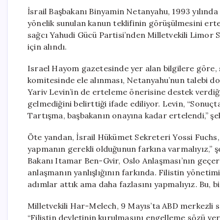
İsrail Başbakanı Binyamin Netanyahu, 1993 yılında 
yönelik sunulan kanun teklifinin görüşülmesini erte
sağcı Yahudi Gücü Partisi’nden Milletvekili Limor
için alındı.
Israel Hayom gazetesinde yer alan bilgilere göre, 
komitesinde ele alınması, Netanyahu’nun talebi d
Yariv Levin’in de erteleme önerisine destek verdiği
gelmediğini belirttiği ifade ediliyor. Levin, “Sonuç
Tartışma, başbakanın onayına kadar ertelendi,” şe
Öte yandan, İsrail Hükümet Sekreteri Yossi Fuchs, kan
yapmanın gerekli olduğunun farkına varmalıyız,” şe
Bakanı Itamar Ben-Gvir, Oslo Anlaşması’nın geçerli
anlaşmanın yanlışlığının farkında. Filistin yönetim
adımlar attık ama daha fazlasını yapmalıyız. Bu, bir f
Milletvekili Har-Melech, 9 Mayıs’ta ABD merkezli
“Filistin devletinin kurulmasını engelleme sözü ver