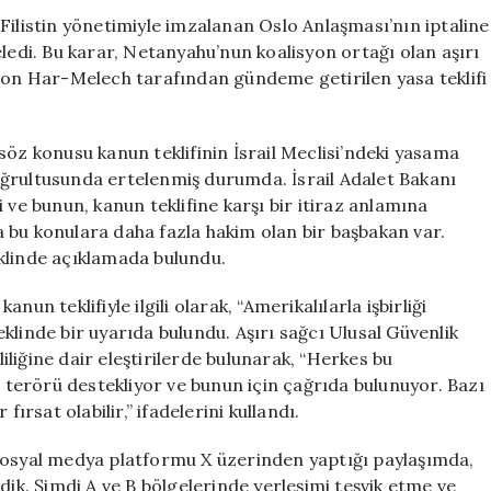
Eden
Filistin yönetimiyle imzalanan Oslo Anlaşması’nın iptaline
Tasarının
ledi. Bu karar, Netanyahu’nun koalisyon ortağı olan aşırı
Görüşülmesini
 Son Har-Melech tarafından gündeme getirilen yasa teklifi
Erteledi
için
söz konusu kanun teklifinin İsrail Meclisi’ndeki yasama
oğrultusunda ertelenmiş durumda. İsrail Adalet Bakanı
 ve bunun, kanun teklifine karşı bir itiraz anlamına
ta bu konulara daha fazla hakim olan bir başbakan var.
klinde açıklamada bulundu.
un teklifiyle ilgili olarak, “Amerikalılarla işbirliği
klinde bir uyarıda bulundu. Aşırı sağcı Ulusal Güvenlik
liğine dair eleştirilerde bulunarak, “Herkes bu
i terörü destekliyor ve bunun için çağrıda bulunuyor. Bazı
ırsat olabilir,” ifadelerini kullandı.
 sosyal medya platformu X üzerinden yaptığı paylaşımda,
dik. Şimdi A ve B bölgelerinde yerleşimi teşvik etme ve