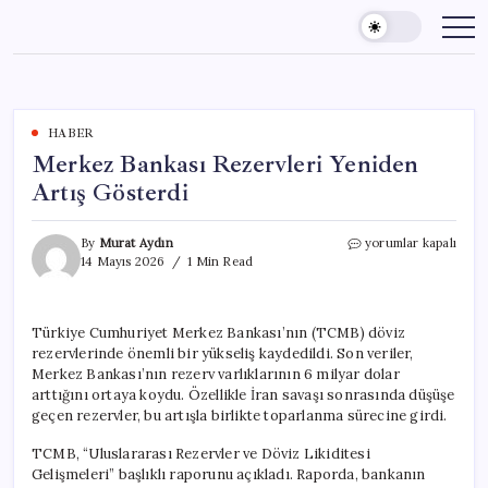
Skip
to
content
HABER
Merkez Bankası Rezervleri Yeniden
Artış Gösterdi
Merkez
By
Murat Aydın
yorumlar kapalı
Bankası
14 Mayıs 2026
1 Min Read
Rezervleri
Yeniden
Artış
Türkiye Cumhuriyet Merkez Bankası’nın (TCMB) döviz
Gösterdi
rezervlerinde önemli bir yükseliş kaydedildi. Son veriler,
için
Merkez Bankası’nın rezerv varlıklarının 6 milyar dolar
arttığını ortaya koydu. Özellikle İran savaşı sonrasında düşüşe
geçen rezervler, bu artışla birlikte toparlanma sürecine girdi.
TCMB, “Uluslararası Rezervler ve Döviz Likiditesi
Gelişmeleri” başlıklı raporunu açıkladı. Raporda, bankanın