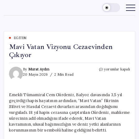
Skip
to
content
EĞITIM
Mavi Vatan Vizyonu Cezaevinden
Çıkıyor
Mavi
By
Murat Aydın
yorumlar kapalı
Vatan
20 Mayıs 2026
2 Min Read
Vizyonu
Cezaevinden
Çıkıyor
Emekli Tümamiral Cem Gürdeniz, Balyoz davasında 3,5 yıl
için
geçirdiği hapis hayatının ardından, “Mavi Vatan” fikrinin
Silivri ve Hasdal Cezaevi duvarları arasından doğduğunu
vurguladı. 18 yıl hapis cezasına çarptırılan Gürdeniz, mahkeme
sürecinin adil olmadığını ifade ederek, Mavi Vatan
kavramının, ulusal bağımsızlığın ve deniz yetki alanlarının
korunmasının bir sembolü haline geldiğini belirtti.