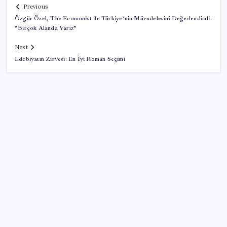
Previous
Özgür Özel, The Economist ile Türkiye’nin Mücadelesini Değerlendirdi:
“Birçok Alanda Varız”
Next
Edebiyatın Zirvesi: En İyi Roman Seçimi
SON YAZILAR
Halkbank, ikincil halka arz süreci başlattı
‘Tek çatı altında toplanmalı’ dedi: Akın Gürlek’ten
‘internet gazeteciliği’ için yasa sinyali mi?