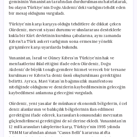
gemisinin Yunanistan tarafından durdurulmasını hatırlatarak,
bu olayın Türkiye’nin Doğu Akdeniz’deki varlığını tehdit eden
bir mesaj olduğunu vurguladı.
Türkiye’nin karşı karşıya olduğu tehditlere de dikkat çeken
Gürdeniz, mevcut siyasi durumu ve uluslararası desteklerle
kukla bir Kürt devletinin kurulma çabalarına, aynı zamanda
Kıbrıs’ta Türk askeri varlığının sona ermesine yönelik
girişimlere karşı uyarılarda bulundu.
Yunanistan, İsrail ve Güney Kıbrıs’ın Türkiye’nin hak ve
menfaatlerini ihlal ettiğini ifade eden Gürdeniz, Doğu
Akdeniz’de büyük tonajlı gemilere hizmet verecek bir tersane
kurulması ve Kıbrıs’ta deniz üssü oluşturulması gerektiğini
belirtti. Ayrıca, Mavi Vatan’ın bağımsızlık manifestosu
niteliğinde olduğunu ve denizlerin kaybedilmesinin geleceğin
kaybedilmesi anlamına geleceğini vurguladı.
Gürdeniz, yeni yasalar ile münhasır ekonomik bölgelerin, özel
deniz alanlarının ve balıkçılık bölgelerinin ilan edilmesi
gerektiğini ifade ederek, karasuları konusundaki mevzuatın
güçlendirilmesi gerektiğini de sözlerine ekledi. Yunanistan’ın
12 mil karasuları taleplerine karşı, Türkiye’nin 1995 yılında
TBMM tarafından alınan “Casus Belli” kararına atıfta