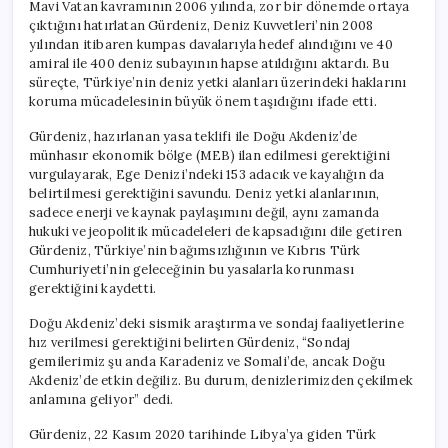
Mavi Vatan kavramının 2006 yılında, zor bir dönemde ortaya
çıktığını hatırlatan Gürdeniz, Deniz Kuvvetleri’nin 2008
yılından itibaren kumpas davalarıyla hedef alındığını ve 40
amiral ile 400 deniz subayının hapse atıldığını aktardı. Bu
süreçte, Türkiye’nin deniz yetki alanları üzerindeki haklarını
koruma mücadelesinin büyük önem taşıdığını ifade etti.
Gürdeniz, hazırlanan yasa teklifi ile Doğu Akdeniz’de
münhasır ekonomik bölge (MEB) ilan edilmesi gerektiğini
vurgulayarak, Ege Denizi’ndeki 153 adacık ve kayalığın da
belirtilmesi gerektiğini savundu. Deniz yetki alanlarının,
sadece enerji ve kaynak paylaşımını değil, aynı zamanda
hukuki ve jeopolitik mücadeleleri de kapsadığını dile getiren
Gürdeniz, Türkiye’nin bağımsızlığının ve Kıbrıs Türk
Cumhuriyeti’nin geleceğinin bu yasalarla korunması
gerektiğini kaydetti.
Doğu Akdeniz’deki sismik araştırma ve sondaj faaliyetlerine
hız verilmesi gerektiğini belirten Gürdeniz, “Sondaj
gemilerimiz şu anda Karadeniz ve Somali’de, ancak Doğu
Akdeniz’de etkin değiliz. Bu durum, denizlerimizden çekilmek
anlamına geliyor” dedi.
Gürdeniz, 22 Kasım 2020 tarihinde Libya’ya giden Türk