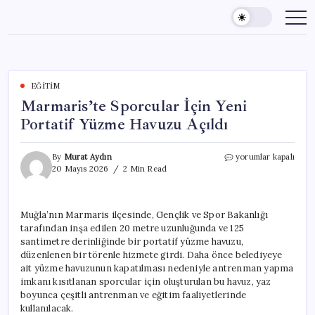
Skip
to
content
EĞITIM
Marmaris’te Sporcular İçin Yeni
Portatif Yüzme Havuzu Açıldı
Marmaris’te
By
Murat Aydın
yorumlar kapalı
Sporcular
20 Mayıs 2026
2 Min Read
İçin
Yeni
Portatif
Muğla’nın Marmaris ilçesinde, Gençlik ve Spor Bakanlığı
Yüzme
tarafından inşa edilen 20 metre uzunluğunda ve 125
Havuzu
Açıldı
santimetre derinliğinde bir portatif yüzme havuzu,
için
düzenlenen bir törenle hizmete girdi. Daha önce belediyeye
ait yüzme havuzunun kapatılması nedeniyle antrenman yapma
imkanı kısıtlanan sporcular için oluşturulan bu havuz, yaz
boyunca çeşitli antrenman ve eğitim faaliyetlerinde
kullanılacak.