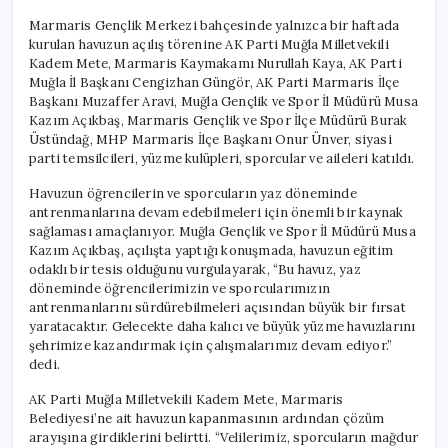
Marmaris Gençlik Merkezi bahçesinde yalnızca bir haftada
kurulan havuzun açılış törenine AK Parti Muğla Milletvekili
Kadem Mete, Marmaris Kaymakamı Nurullah Kaya, AK Parti
Muğla İl Başkanı Cengizhan Güngör, AK Parti Marmaris İlçe
Başkanı Muzaffer Aravi, Muğla Gençlik ve Spor İl Müdürü Musa
Kazım Açıkbaş, Marmaris Gençlik ve Spor İlçe Müdürü Burak
Üstündağ, MHP Marmaris İlçe Başkanı Onur Ünver, siyasi
parti temsilcileri, yüzme kulüpleri, sporcular ve aileleri katıldı.
Havuzun öğrencilerin ve sporcuların yaz döneminde
antrenmanlarına devam edebilmeleri için önemli bir kaynak
sağlaması amaçlanıyor. Muğla Gençlik ve Spor İl Müdürü Musa
Kazım Açıkbaş, açılışta yaptığı konuşmada, havuzun eğitim
odaklı bir tesis olduğunu vurgulayarak, “Bu havuz, yaz
döneminde öğrencilerimizin ve sporcularımızın
antrenmanlarını sürdürebilmeleri açısından büyük bir fırsat
yaratacaktır. Gelecekte daha kalıcı ve büyük yüzme havuzlarını
şehrimize kazandırmak için çalışmalarımız devam ediyor.”
dedi.
AK Parti Muğla Milletvekili Kadem Mete, Marmaris
Belediyesi’ne ait havuzun kapanmasının ardından çözüm
arayışına girdiklerini belirtti. “Velilerimiz, sporcuların mağdur