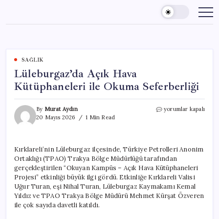
Skip
to
content
SAĞLIK
Lüleburgaz’da Açık Hava
Kütüphaneleri ile Okuma Seferberliği
Lüleburgaz’da
By
Murat Aydın
yorumlar kapalı
Açık
20 Mayıs 2026
1 Min Read
Hava
Kütüphaneleri
ile
Kırklareli’nin Lüleburgaz ilçesinde, Türkiye Petrolleri Anonim
Okuma
Ortaklığı (TPAO) Trakya Bölge Müdürlüğü tarafından
Seferberliği
için
gerçekleştirilen “Okuyan Kampüs – Açık Hava Kütüphaneleri
Projesi” etkinliği büyük ilgi gördü. Etkinliğe Kırklareli Valisi
Uğur Turan, eşi Nihal Turan, Lüleburgaz Kaymakamı Kemal
Yıldız ve TPAO Trakya Bölge Müdürü Mehmet Kürşat Özveren
ile çok sayıda davetli katıldı.