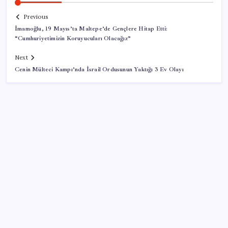
Previous
İmamoğlu, 19 Mayıs’ta Maltepe’de Gençlere Hitap Etti:
“Cumhuriyetimizin Koruyucuları Olacağız”
Next
Cenin Mülteci Kampı’nda İsrail Ordusunun Yaktığı 3 Ev Olayı
SON YAZILAR
Airbnb, ürün geliştirme süreçlerinde yapay zekayı
kullanıyor