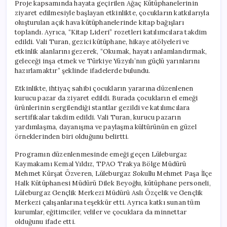
Proje kapsamında hayata geçirilen Ağaç Kütüphanelerinin
ziyaret edilmesiyle başlayan etkinlikte, çocukların katkılarıyla
oluşturulan açık hava kütüphanelerinde kitap bağışları
toplandı. Ayrıca, “Kitap Lideri” rozetleri katılımcılara takdim
edildi. Vali Turan, gezici kütüphane, hikaye atölyeleri ve
etkinlik alanlarını gezerek, “Okumak, hayatı anlamlandırmak,
geleceği inşa etmek ve Türkiye Yüzyılı’nın güçlü yarınlarını
hazırlamaktır” şeklinde ifadelerde bulundu.
Etkinlikte, ihtiyaç sahibi çocukların yararına düzenlenen
kurucu pazar da ziyaret edildi. Burada çocukların el emeği
ürünlerinin sergilendiği stantlar gezildi ve katılımcılara
sertifikalar takdim edildi. Vali Turan, kurucu pazarın
yardımlaşma, dayanışma ve paylaşma kültürünün en güzel
örneklerinden biri olduğunu belirtti.
Programın düzenlenmesinde emeği geçen Lüleburgaz
Kaymakamı Kemal Yıldız, TPAO Trakya Bölge Müdürü
Mehmet Kürşat Özveren, Lüleburgaz Sokullu Mehmet Paşa İlçe
Halk Kütüphanesi Müdürü Dilek Beyoğlu, kütüphane personeli,
Lüleburgaz Gençlik Merkezi Müdürü Aslı Özçelik ve Gençlik
Merkezi çalışanlarına teşekkür etti. Ayrıca katkı sunan tüm
kurumlar, eğitimciler, veliler ve çocuklara da minnettar
olduğunu ifade etti.