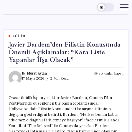
Skip
to
content
EĞITIM
Javier Bardem’den Filistin Konusunda
Önemli Açıklamalar: “Kara Liste
Yapanlar İfşa Olacak”
Javier
By
Murat Aydın
yorumlar kapalı
Bardem’den
17 Mayıs 2026
2 Min Read
Filistin
Konusunda
Önemli
Oscar ödüllü İspanyol aktör Javier Bardem, Cannes Film
Açıklamalar:
Festivali’nde düzenlenen bir basın toplantısında,
“Kara
Liste
Hollywood’daki Filistin konusundaki konuşma ikliminin
Yapanlar
değişim gösterdiğini belirtti. Bardem, “Herkes bunun kabul
İfşa
edilemez olduğunu fark etmeye başlıyor” ifadelerini kullandı.
Olacak”
Yeni filmi “The Beloved” ile Cannes’da yer alan Bardem,
için
Gazze’deki çatışmaları eleştirdiği için kariyerinde olası bir