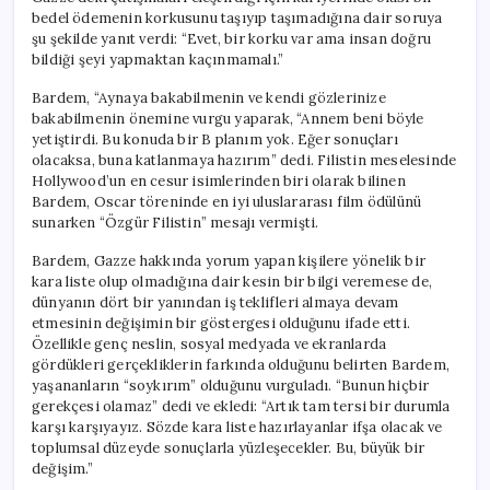
bedel ödemenin korkusunu taşıyıp taşımadığına dair soruya
şu şekilde yanıt verdi: “Evet, bir korku var ama insan doğru
bildiği şeyi yapmaktan kaçınmamalı.”
Bardem, “Aynaya bakabilmenin ve kendi gözlerinize
bakabilmenin önemine vurgu yaparak, “Annem beni böyle
yetiştirdi. Bu konuda bir B planım yok. Eğer sonuçları
olacaksa, buna katlanmaya hazırım” dedi. Filistin meselesinde
Hollywood’un en cesur isimlerinden biri olarak bilinen
Bardem, Oscar töreninde en iyi uluslararası film ödülünü
sunarken “Özgür Filistin” mesajı vermişti.
Bardem, Gazze hakkında yorum yapan kişilere yönelik bir
kara liste olup olmadığına dair kesin bir bilgi veremese de,
dünyanın dört bir yanından iş teklifleri almaya devam
etmesinin değişimin bir göstergesi olduğunu ifade etti.
Özellikle genç neslin, sosyal medyada ve ekranlarda
gördükleri gerçekliklerin farkında olduğunu belirten Bardem,
yaşananların “soykırım” olduğunu vurguladı. “Bunun hiçbir
gerekçesi olamaz” dedi ve ekledi: “Artık tam tersi bir durumla
karşı karşıyayız. Sözde kara liste hazırlayanlar ifşa olacak ve
toplumsal düzeyde sonuçlarla yüzleşecekler. Bu, büyük bir
değişim.”