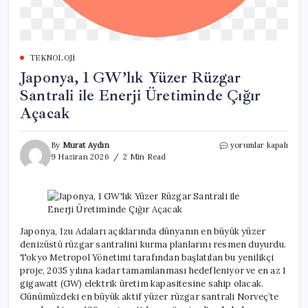
TEKNOLOJI
Japonya, 1 GW’lık Yüzer Rüzgar
Santrali ile Enerji Üretiminde Çığır
Açacak
Japonya,
By
Murat Aydın
yorumlar kapalı
1
9 Haziran 2026
2 Min Read
GW’lık
Yüzer
Rüzgar
Santrali
ile
Enerji
Japonya, Izu Adaları açıklarında dünyanın en büyük yüzer
Üretiminde
denizüstü rüzgar santralini kurma planlarını resmen duyurdu.
Çığır
Tokyo Metropol Yönetimi tarafından başlatılan bu yenilikçi
Açacak
proje, 2035 yılına kadar tamamlanması hedefleniyor ve en az 1
için
gigawatt (GW) elektrik üretim kapasitesine sahip olacak.
Günümüzdeki en büyük aktif yüzer rüzgar santrali Norveç’te