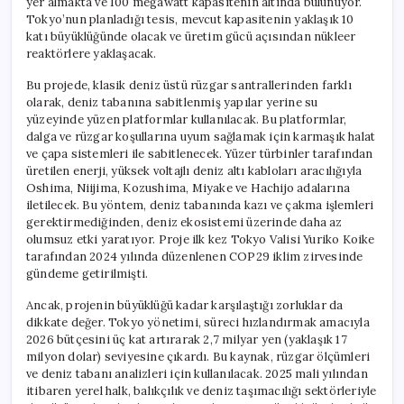
yer almakta ve 100 megawatt kapasitenin altında bulunuyor.
Tokyo’nun planladığı tesis, mevcut kapasitenin yaklaşık 10
katı büyüklüğünde olacak ve üretim gücü açısından nükleer
reaktörlere yaklaşacak.
Bu projede, klasik deniz üstü rüzgar santrallerinden farklı
olarak, deniz tabanına sabitlenmiş yapılar yerine su
yüzeyinde yüzen platformlar kullanılacak. Bu platformlar,
dalga ve rüzgar koşullarına uyum sağlamak için karmaşık halat
ve çapa sistemleri ile sabitlenecek. Yüzer türbinler tarafından
üretilen enerji, yüksek voltajlı deniz altı kabloları aracılığıyla
Oshima, Niijima, Kozushima, Miyake ve Hachijo adalarına
iletilecek. Bu yöntem, deniz tabanında kazı ve çakma işlemleri
gerektirmediğinden, deniz ekosistemi üzerinde daha az
olumsuz etki yaratıyor. Proje ilk kez Tokyo Valisi Yuriko Koike
tarafından 2024 yılında düzenlenen COP29 iklim zirvesinde
gündeme getirilmişti.
Ancak, projenin büyüklüğü kadar karşılaştığı zorluklar da
dikkate değer. Tokyo yönetimi, süreci hızlandırmak amacıyla
2026 bütçesini üç kat artırarak 2,7 milyar yen (yaklaşık 17
milyon dolar) seviyesine çıkardı. Bu kaynak, rüzgar ölçümleri
ve deniz tabanı analizleri için kullanılacak. 2025 mali yılından
itibaren yerel halk, balıkçılık ve deniz taşımacılığı sektörleriyle