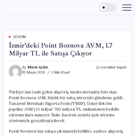
Skip
to
content
EĞITIM
İzmir’deki Point Bornova AVM, 1.7
Milyar TL ile Satışa Çıkıyor
İzmir’deki
By
Murat Aydın
yorumlar kapalı
Point
15 Mayıs 2026
1 Min Read
Bornova
AVM,
1.7
Türkiye’nin önde gelen alışveriş merkezlerinden biri olan
Milyar
Point Bornova AVM, büyük bir satış süreciyle gündeme geldi.
TL
ile
Tasarruf Mevduatı Sigorta Fonu (TMSF), İzmir’deki bu
Satışa
popüler AVM’yi 1 milyar 700 milyon TL muhammen bedelle
Çıkıyor
yatırımcılara sunuyor. İhale, haziran ayında açık artırma
için
yöntemiyle gerçekleştirilecek.
Point Bornova’nın satışa çıkmasıyla birlikte, sadece alışveriş