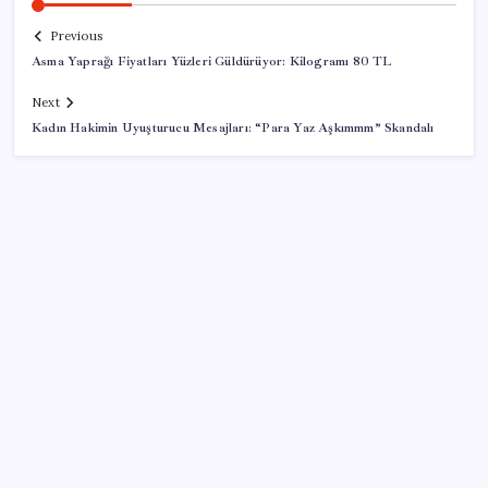
Previous
Asma Yaprağı Fiyatları Yüzleri Güldürüyor: Kilogramı 80 TL
Next
Kadın Hakimin Uyuşturucu Mesajları: “Para Yaz Aşkımmm” Skandalı
SON YAZILAR
Birlikte yaşadığı kadına kabusu yaşattı: Savunması
‘pes’ dedirtti
Kovanlara bakım yapan belediye başkanı iskeleden