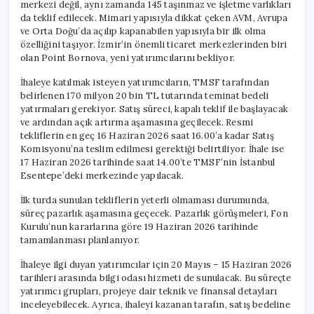
merkezi değil, aynı zamanda 145 taşınmaz ve işletme varlıkları
da teklif edilecek. Mimari yapısıyla dikkat çeken AVM, Avrupa
ve Orta Doğu’da açılıp kapanabilen yapısıyla bir ilk olma
özelliğini taşıyor. İzmir’in önemli ticaret merkezlerinden biri
olan Point Bornova, yeni yatırımcılarını bekliyor.
İhaleye katılmak isteyen yatırımcıların, TMSF tarafından
belirlenen 170 milyon 20 bin TL tutarında teminat bedeli
yatırmaları gerekiyor. Satış süreci, kapalı teklif ile başlayacak
ve ardından açık artırma aşamasına geçilecek. Resmi
tekliflerin en geç 16 Haziran 2026 saat 16.00’a kadar Satış
Komisyonu’na teslim edilmesi gerektiği belirtiliyor. İhale ise
17 Haziran 2026 tarihinde saat 14.00’te TMSF’nin İstanbul
Esentepe’deki merkezinde yapılacak.
İlk turda sunulan tekliflerin yeterli olmaması durumunda,
süreç pazarlık aşamasına geçecek. Pazarlık görüşmeleri, Fon
Kurulu’nun kararlarına göre 19 Haziran 2026 tarihinde
tamamlanması planlanıyor.
İhaleye ilgi duyan yatırımcılar için 20 Mayıs – 15 Haziran 2026
tarihleri arasında bilgi odası hizmeti de sunulacak. Bu süreçte
yatırımcı grupları, projeye dair teknik ve finansal detayları
inceleyebilecek. Ayrıca, ihaleyi kazanan tarafın, satış bedeline