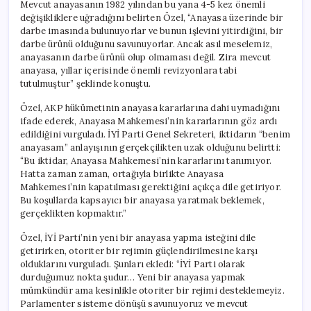
Mevcut anayasanın 1982 yılından bu yana 4-5 kez önemli
değişikliklere uğradığını belirten Özel, “Anayasa üzerinde bir
darbe imasında bulunuyorlar ve bunun işlevini yitirdiğini, bir
darbe ürünü olduğunu savunuyorlar. Ancak asıl meselemiz,
anayasanın darbe ürünü olup olmaması değil. Zira mevcut
anayasa, yıllar içerisinde önemli revizyonlara tabi
tutulmuştur” şeklinde konuştu.
Özel, AKP hükümetinin anayasa kararlarına dahi uymadığını
ifade ederek, Anayasa Mahkemesi’nin kararlarının göz ardı
edildiğini vurguladı. İYİ Parti Genel Sekreteri, iktidarın “benim
anayasam” anlayışının gerçekçilikten uzak olduğunu belirtti:
“Bu iktidar, Anayasa Mahkemesi’nin kararlarını tanımıyor.
Hatta zaman zaman, ortağıyla birlikte Anayasa
Mahkemesi’nin kapatılması gerektiğini açıkça dile getiriyor.
Bu koşullarda kapsayıcı bir anayasa yaratmak beklemek,
gerçeklikten kopmaktır.”
Özel, İYİ Parti’nin yeni bir anayasa yapma isteğini dile
getirirken, otoriter bir rejimin güçlendirilmesine karşı
olduklarını vurguladı. Şunları ekledi: “İYİ Parti olarak
durduğumuz nokta şudur… Yeni bir anayasa yapmak
mümkündür ama kesinlikle otoriter bir rejimi desteklemeyiz.
Parlamenter sisteme dönüşü savunuyoruz ve mevcut