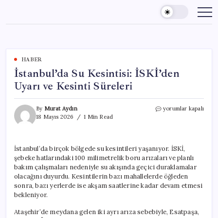
Skip
to
content
HABER
İstanbul’da Su Kesintisi: İSKİ’den
Uyarı ve Kesinti Süreleri
İstanbul’da
By
Murat Aydın
yorumlar kapalı
Su
18 Mayıs 2026
1 Min Read
Kesintisi:
İSKİ’den
Uyarı
İstanbul’da birçok bölgede su kesintileri yaşanıyor. İSKİ,
ve
şebeke hatlarındaki 100 milimetrelik boru arızaları ve planlı
Kesinti
Süreleri
bakım çalışmaları nedeniyle su akışında geçici duraklamalar
için
olacağını duyurdu. Kesintilerin bazı mahallelerde öğleden
sonra, bazı yerlerde ise akşam saatlerine kadar devam etmesi
bekleniyor.
Ataşehir’de meydana gelen iki ayrı arıza sebebiyle, Esatpaşa,