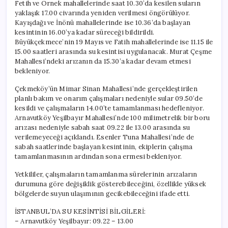
Fetih ve Örnek mahallelerinde saat 10.30’da kesilen suların
yaklaşık 17.00 civarında yeniden verilmesi öngörülüyor.
Kayışdağı ve İnönü mahallelerinde ise 10.36’da başlayan
kesintinin 16.00’ya kadar süreceği bildirildi.
Büyükçekmece’nin 19 Mayıs ve Fatih mahallelerinde ise 11.15 ile
15.00 saatleri arasında su kesintisi uygulanacak. Murat Çeşme
Mahallesi’ndeki arızanın da 15.30’a kadar devam etmesi
bekleniyor.
Çekmeköy’ün Mimar Sinan Mahallesi’nde gerçekleştirilen
planlı bakım ve onarım çalışmaları nedeniyle sular 09.50’de
kesildi ve çalışmaların 14.00’te tamamlanması hedefleniyor.
Arnavutköy Yeşilbayır Mahallesi’nde 100 milimetrelik bir boru
arızası nedeniyle sabah saat 09.22 ile 13.00 arasında su
verilemeyeceği açıklandı. Esenler Tuna Mahallesi’nde de
sabah saatlerinde başlayan kesintinin, ekiplerin çalışma
tamamlanmasının ardından sona ermesi bekleniyor.
Yetkililer, çalışmaların tamamlanma sürelerinin arızaların
durumuna göre değişiklik gösterebileceğini, özellikle yüksek
bölgelerde suyun ulaşımının gecikebileceğini ifade etti.
İSTANBUL’DA SU KESİNTİSİ BİLGİLERİ:
– Arnavutköy Yeşilbayır: 09.22 – 13.00