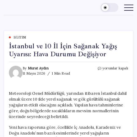
Skip
to
content
EĞITIM
İstanbul ve 10 İl İçin Sağanak Yağış
Uyarısı: Hava Durumu Değişiyor
İstanbul
By
Murat Aydın
yorumlar kapalı
ve
11 Mayıs 2026
1 Min Read
10
İl
İçin
Meteoroloji Genel Müdürlüğü, yarından itibaren İstanbul dahil
Sağanak
olmak üzere 10 ilde yerel sağanak ve gök gürültülü sağanak
Yağış
Uyarısı:
yağışların etkili olacağını açıkladı. Yapılan hava tahminlerine
Hava
göre, doğu bölgelerde sıcaklıkların mevsim normallerinin
Durumu
üzerinde seyredeceği belirtildi.
Değişiyor
için
Yeni hava raporuna göre, özellikle İç Anadolu, Karadeniz ve
Doğu Anadolu’nun bazı kesimlerinde yerel yağışların