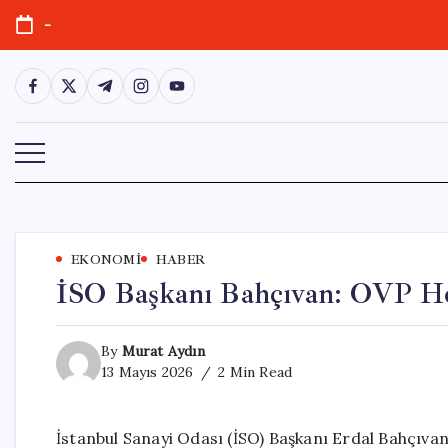
Skip
-
to
content
https://www.facebook.com/
https://twitter.com/
https://t.me/
https://www.instagram.com/
https://youtube.com/
EKONOMI
HABER
İSO Başkanı Bahçıvan: OVP Hed
By
Murat Aydın
13 Mayıs 2026
2 Min Read
İstanbul Sanayi Odası (İSO) Başkanı Erdal Bahçıvan