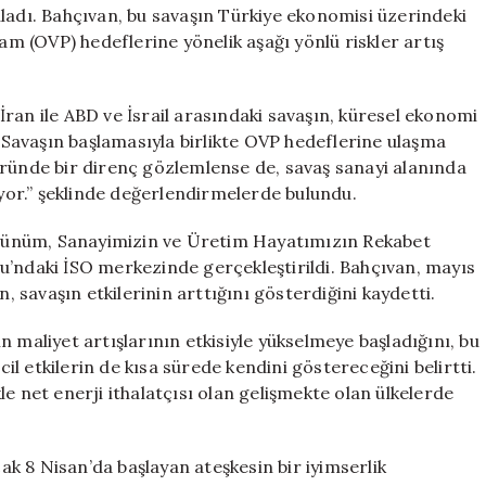
için
ladı. Bahçıvan, bu savaşın Türkiye ekonomisi üzerindeki
Riskler
ram (OVP) hedeflerine yönelik aşağı yönlü riskler artış
Artıyor
için
ran ile ABD ve İsrail arasındaki savaşın, küresel ekonomi
 “Savaşın başlamasıyla birlikte OVP hedeflerine ulaşma
öründe bir direnç gözlemlense de, savaş sanayi alanında
ıyor.” şeklinde değerlendirmelerde bulundu.
rünüm, Sanayimizin ve Üretim Hayatımızın Rekabet
u’ndaki İSO merkezinde gerçekleştirildi. Bahçıvan, mayıs
n, savaşın etkilerinin arttığını gösterdiğini kaydetti.
 maliyet artışlarının etkisiyle yükselmeye başladığını, bu
l etkilerin de kısa sürede kendini göstereceğini belirtti.
ikle net enerji ithalatçısı olan gelişmekte olan ülkelerde
cak 8 Nisan’da başlayan ateşkesin bir iyimserlik