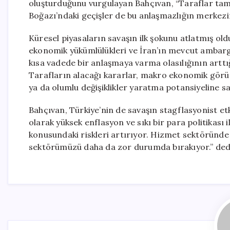
oluşturduğunu vurgulayan Bahçıvan, “Taraflar ta
Boğazı’ndaki geçişler de bu anlaşmazlığın merkezind
Küresel piyasaların savaşın ilk şokunu atlatmış o
ekonomik yükümlülükleri ve İran’ın mevcut ambarg
kısa vadede bir anlaşmaya varma olasılığının arttığ
Tarafların alacağı kararlar, makro ekonomik görünü
ya da olumlu değişiklikler yaratma potansiyeline sa
Bahçıvan, Türkiye’nin de savaşın stagflasyonist etki
olarak yüksek enflasyon ve sıkı bir para politikası 
konusundaki riskleri artırıyor. Hizmet sektöründe b
sektörümüzü daha da zor durumda bırakıyor.” ded