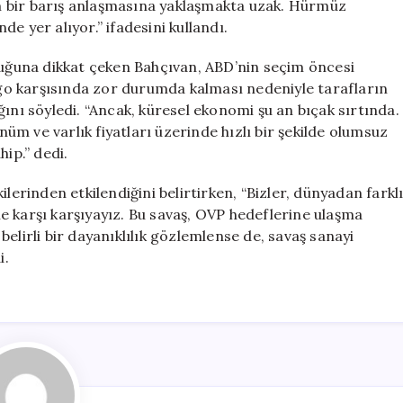
m bir barış anlaşmasına yaklaşmakta uzak. Hürmüz
e yer alıyor.” ifadesini kullandı.
lduğuna dikkat çeken Bahçıvan, ABD’nin seçim öncesi
o karşısında zor durumda kalması nedeniyle tarafların
ını söyledi. “Ancak, küresel ekonomi şu an bıçak sırtında.
m ve varlık fiyatları üzerinde hızlı bir şekilde olumsuz
hip.” dedi.
lerinden etkilendiğini belirtirken, “Bizler, dünyadan farkl
ile karşı karşıyayız. Bu savaş, OVP hedeflerine ulaşma
elirli bir dayanıklılık gözlemlense de, savaş sanayi
i.