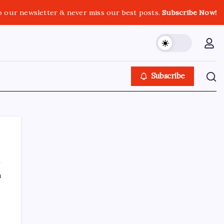
o our newsletter & never miss our best posts.
Subscribe Now!
Subscribe
ı
SON YAZILAR
100 yaşındaki Müzeyyen Eröz, YENİ Parti
üyesi oldu