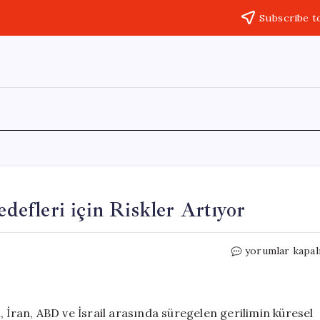
Subscribe t
efleri için Riskler Artıyor
İSO
yorumlar kapal
Başkanı
Bahçıvan:
OVP
Hedefleri
, İran, ABD ve İsrail arasında süregelen gerilimin küresel