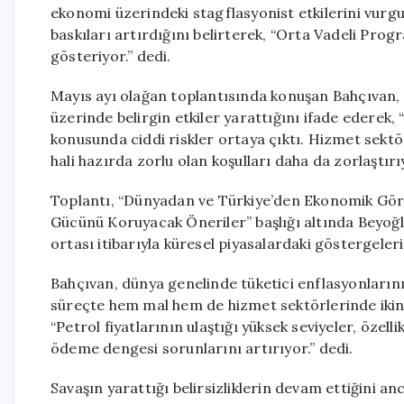
ekonomi üzerindeki stagflasyonist etkilerini vurgu
baskıları artırdığını belirterek, “Orta Vadeli Prog
gösteriyor.” dedi.
Mayıs ayı olağan toplantısında konuşan Bahçıvan, İ
üzerinde belirgin etkiler yarattığını ifade ederek,
konusunda ciddi riskler ortaya çıktı. Hizmet sekt
hali hazırda zorlu olan koşulları daha da zorlaştır
Toplantı, “Dünyadan ve Türkiye’den Ekonomik Gö
Gücünü Koruyacak Öneriler” başlığı altında Beyoğl
ortası itibarıyla küresel piyasalardaki göstergeleri
Bahçıvan, dünya genelinde tüketici enflasyonlarının
süreçte hem mal hem de hizmet sektörlerinde ikinci
“Petrol fiyatlarının ulaştığı yüksek seviyeler, özell
ödeme dengesi sorunlarını artırıyor.” dedi.
Savaşın yarattığı belirsizliklerin devam ettiğini an