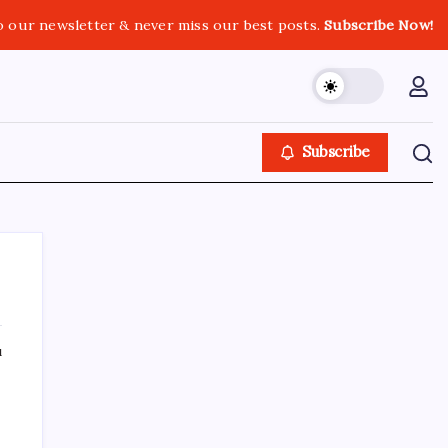
o our newsletter & never miss our best posts.
Subscribe Now!
Subscribe
ı
SON YAZILAR
Airbnb, ürün geliştirme süreçlerinde yapay
zekayı kullanıyor