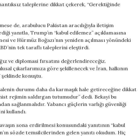
Savaşacağız
mantıksız taleplerine dikkat çekerek, “Gerektiğinde
için
ese de, arabulucu Pakistan aracılığıyla iletişim
rdiği yanıtla, Trump’ın “kabul edilemez” açıklamasına
rilmesi ve Hürmüz Boğazı’nın yeniden açılması yönündeki
D’nin tek taraflı taleplerini eleştirdi.
ız ve diplomasi fırsatını değerlendireceğiz.
lusal çıkarlarımıza göre şekillenecek ve İran, halkının
şeklinde konuştu.
alenin durumu daha da karmaşık hale getireceğine dikkat
ist rejimin saldırgan tutumudur” dedi. Bekayi bu
ndan sağlanmalıdır. Yabancı güçlerin varlığı güvenliği
ni kullandı.
savaşın sona erdirilmesi konusundaki yanıtının “kabul
an’ın sözde temsilcilerinden gelen yanıtı okudum. Hiç