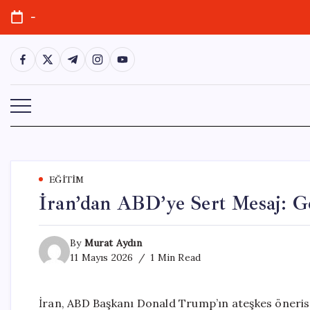
Skip
-
to
content
https://www.facebook.com/
https://twitter.com/
https://t.me/
https://www.instagram.com/
https://youtube.com/
EĞITIM
İran’dan ABD’ye Sert Mesaj: Ge
By
Murat Aydın
11 Mayıs 2026
1 Min Read
İran, ABD Başkanı Donald Trump’ın ateşkes önerisin