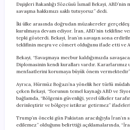
Dışişleri Bakanlığı Sözcüsü İsmail Bekayi, ABD’nin 
savaşma hakkımızı saklı tutuyoruz” dedi.
İki ülke arasında doğrudan müzakereler gerçekleşm
kurulmaya devam ediyor. İran, ABD’nin teklifine ve
tepki gösterdi. Bekayi, İran’ın savaşın sona erdi
teklifinin meşru ve cömert olduğunu ifade etti ve AB
Bekayi, “Savaşmaya mecbur kaldığımızda savaşacağ
Diplomasinin kendi kuralları vardır. Kararlarımız u
menfaatlerini korumaya büyük önem vermektedir” 
Ayrıca, Hürmüz Boğazı’na yönelik her türlü müdah
çeken Bekayi, “Sorunun temel kaynağı ABD ve Siyon
bağlamda, “Bölgenin güvenliği, yerel ülkeler tarafı
derinleştirir ve bölgeye istikrar getirmez” ifadeleri
Trump’ın önceki gün Pakistan aracılığıyla İran’ın 
edilemez” olduğunu belirttiği açıklamalarında, “İr