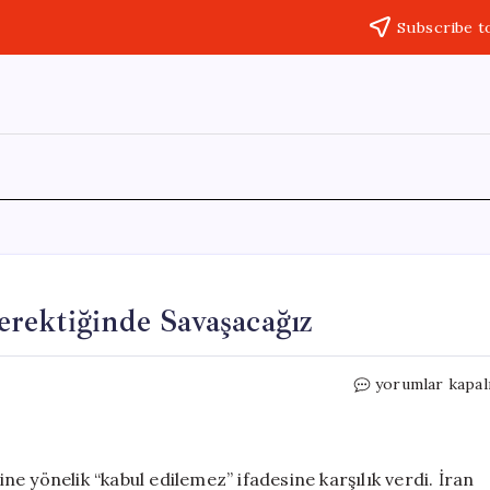
Subscribe t
rektiğinde Savaşacağız
İran’dan
yorumlar kapal
ABD’ye
Sert
Mesaj:
Gerektiğinde
e yönelik “kabul edilemez” ifadesine karşılık verdi. İran