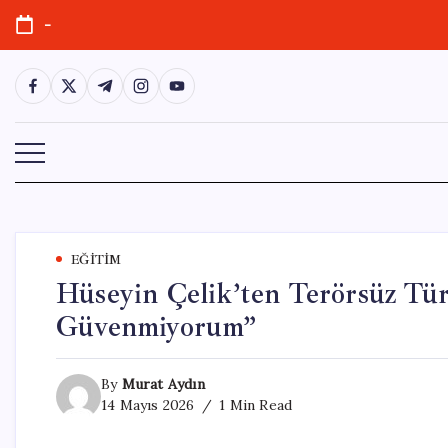
Skip
-
to
content
https://www.facebook.com/
https://twitter.com/
https://t.me/
https://www.instagram.com/
https://youtube.com/
EĞITIM
Hüseyin Çelik’ten Terörsüz Tü
Güvenmiyorum”
By
Murat Aydın
14 Mayıs 2026
1 Min Read