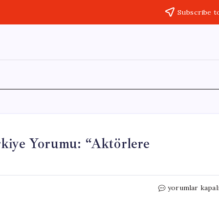
Subscribe t
rkiye Yorumu: “Aktörlere
Hüseyin
yorumlar kapal
Çelik’ten
Terörsüz
Türkiye