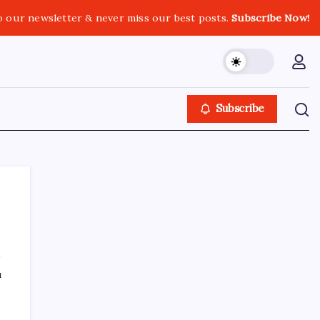
o our newsletter & never miss our best posts.
Subscribe Now!
Subscribe
SON YAZILAR
ı
100 yaşındaki Müzeyyen Eröz, YENİ Parti
üyesi oldu