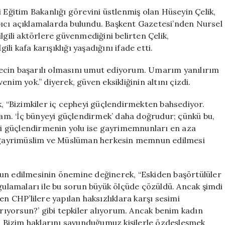
Yorumu:
 Eğitim Bakanlığı görevini üstlenmiş olan Hüseyin Çelik,
“Aktörlere
pıcı açıklamalarda bulundu. Başkent Gazetesi’nden Nursel
Güvenmiyorum
lgili aktörlere güvenmediğini belirten Çelik,
için
i kafa karışıklığı yaşadığını ifade etti.
ecin başarılı olmasını umut ediyorum. Umarım yanılırım
nim yok.” diyerek, güven eksikliğinin altını çizdi.
k, “Bizimkiler iç cepheyi güçlendirmekten bahsediyor.
m. ‘İç bünyeyi güçlendirmek’ daha doğrudur; çünkü bu,
eyi güçlendirmenin yolu ise gayrimemnunları en aza
t, gayrimüslim ve Müslüman herkesin memnun edilmesi
nun edilmesinin önemine değinerek, “Eskiden başörtülüler
ygulamaları ile bu sorun büyük ölçüde çözüldü. Ancak şimdi
en CHP’lilere yapılan haksızlıklara karşı sesimi
arıyorsun?’ gibi tepkiler alıyorum. Ancak benim kadın
 Bizim haklarını savunduğumuz kişilerle özdeşleşmek