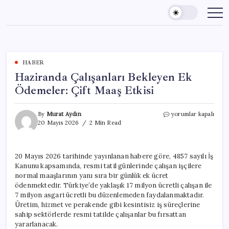
Skip
to
content
HABER
Haziranda Çalışanları Bekleyen Ek
Ödemeler: Çift Maaş Etkisi
Haziranda
By
Murat Aydın
yorumlar kapalı
Çalışanları
20 Mayıs 2026
2 Min Read
Bekleyen
Ek
Ödemeler:
20 Mayıs 2026 tarihinde yayınlanan habere göre, 4857 sayılı İş
Çift
Kanunu kapsamında, resmi tatil günlerinde çalışan işçilere
Maaş
Etkisi
normal maaşlarının yanı sıra bir günlük ek ücret
için
ödenmektedir. Türkiye’de yaklaşık 17 milyon ücretli çalışan ile
7 milyon asgari ücretli bu düzenlemeden faydalanmaktadır.
Üretim, hizmet ve perakende gibi kesintisiz iş süreçlerine
sahip sektörlerde resmi tatilde çalışanlar bu fırsattan
yararlanacak.