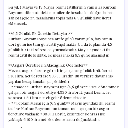
Bu yıl, 1 Mayıs ve 19 Mayıs resmi tatillerinin yanı sıra Kurban
Bayramı dönemindeki mesailer de hesaba katıldığında, hak
sahibi işçilerin maaşlarına toplamda 6,5 günlük ilave ücret
eklenecek.
**6,5 Günlük Ek Ücretin Detayları**
Kurban Bayramı boyunca arefe günü yarım gün, bayramın
dört günü ise tam gün tatil yapılmakta, bu da toplamda 4,5
günlük bir tatil süresi oluşturmaktadır. Mayıs ayındaki iki
resmi tatil ile birlikte, ek mesai hakkı 6,5 güne ulaşmıştır.
**Asgari Ücretlilerin Alacağı Ek Ödemeler**
Mevcut asgari ücrete göre, bir çalışanın günlük brüt ücreti
1.101 lira, net ücreti ise 935,85 liradır. Bu verilere dayanarak
yapılan hesaplamalar şu şekildedir:
– **Sadece Kurban Bayramı için (4,5 gün):** Tatil döneminde
çalışan bir asgari ücretliye 4.950 lira brüt, yasal kesintiler
sonrası 4.211 lira net ek gelir ödenmektedir.
– **Toplam Mesai için (6,5 gün):** Mayıs ayındaki iki resmi
tatil ve Kurban Bayramı’nın tamamında çalışan bir asgari
ücretliye yaklaşık 7.000 lira brüt, kesintiler sonrası ise
yaklaşık 6.100 lira net ek ödeme hakkı doğmaktadır.