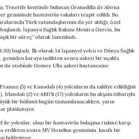
Gemisinde
a, Tenerife kentinde bulunan Granadilla de Abona
Tahliye
r gemisinde hantavirüs vakaları tespit edildi. Bu
Süreci
aralarında Türk vatandaşlarının da yer aldığı, özel
Başladı
e başlandı. İspanya Sağlık Bakanı Monica García, bu
için
ık bir süreç” olarak tanımladı.
1:30) başladı. İlk olarak 14 İspanyol yolcu ve Dünya Sağlık
, gemiden karaya indikten sonra askeri bir uçakla
n da otobüsle Gomez Ulla askeri hastanesine
Fransız (5) ve Kanadalı (4) yolcuların da tahliye edildiğini
), İrlandalı (2) ve ABD’li (17) yolcuların bu akşam itibarıyla
in büyük bir bölümü bugün tamamlanacakken, yarın
lar planlanıyor.
 ile yolcular, olası bir hantavirüs bulaşma riskine karşı
na erdikten sonra MV Hondius gemisinin, kısıtlı bir
i bekleniyor.