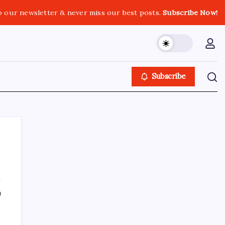
o our newsletter & never miss our best posts.
Subscribe Now!
Subscribe
SON YAZILAR
ı
TL mevduat faizi Mart’tan bu yana en düşük
seviyede