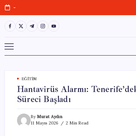
Skip
-
to
content
https://www.facebook.com/
https://twitter.com/
https://t.me/
https://www.instagram.com/
https://youtube.com/
EĞITIM
Hantavirüs Alarmı: Tenerife’de
Süreci Başladı
By
Murat Aydın
11 Mayıs 2026
2 Min Read