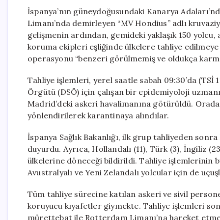
İspanya’nın güneydoğusundaki Kanarya Adaları’nd
Limanı’nda demirleyen “MV Hondius” adlı kruvaziye
gelişmenin ardından, gemideki yaklaşık 150 yolcu, 
koruma ekipleri eşliğinde ülkelere tahliye edilmey
operasyonu “benzeri görülmemiş ve oldukça karmaş
Tahliye işlemleri, yerel saatle sabah 09:30’da (TSİ 1
Örgütü (DSÖ) için çalışan bir epidemiyoloji uzmanı
Madrid’deki askeri havalimanına götürüldü. Orada
yönlendirilerek karantinaya alındılar.
İspanya Sağlık Bakanlığı, ilk grup tahliyeden sonra 
duyurdu. Ayrıca, Hollandalı (11), Türk (3), İngiliz (23
ülkelerine döneceği bildirildi. Tahliye işlemlerin
Avustralyalı ve Yeni Zelandalı yolcular için de uçuş
Tüm tahliye sürecine katılan askeri ve sivil personel
koruyucu kıyafetler giymekte. Tahliye işlemleri so
mürettebat ile Rotterdam Limanı’na hareket etmes