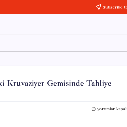
Subscribe t
ki Kruvaziyer Gemisinde Tahliye
Hantavirüs
yorumlar kapal
Alarmı:
Tenerife’deki
Kruvaziyer