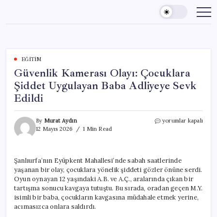
Skip
to
content
EĞITIM
Güvenlik Kamerası Olayı: Çocuklara
Şiddet Uygulayan Baba Adliyeye Sevk
Edildi
Güvenlik
By
Murat Aydın
yorumlar kapalı
Kamerası
12 Mayıs 2026
1 Min Read
Olayı:
Çocuklara
Şiddet
Şanlıurfa’nın Eyüpkent Mahallesi’nde sabah saatlerinde
Uygulayan
yaşanan bir olay, çocuklara yönelik şiddeti gözler önüne serdi.
Baba
Adliyeye
Oyun oynayan 12 yaşındaki A.B. ve A.Ç., aralarında çıkan bir
Sevk
tartışma sonucu kavgaya tutuştu. Bu sırada, oradan geçen M.Y.
Edildi
isimli bir baba, çocukların kavgasına müdahale etmek yerine,
için
acımasızca onlara saldırdı.