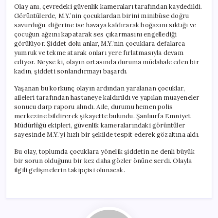
Olay anı, çevredeki güvenlik kameraları tarafından kaydedildi.
Görüntülerde, M.Y.’nin çocuklardan birini minibüse doğru
savurduğu, diğerine ise havaya kaldırarak boğazını sıktığı ve
çocuğun ağzını kapatarak ses çıkarmasını engellediği
görülüyor. Şiddet dolu anlar, M.Y.’nin çocuklara defalarca
yumruk ve tekme atarak onları yere fırlatmasıyla devam
ediyor. Neyse ki, olayın ortasında duruma müdahale eden bir
kadın, şiddeti sonlandırmayı başardı.
Yaşanan bu korkunç olayın ardından yaralanan çocuklar,
aileleri tarafından hastaneye kaldırıldı ve yapılan muayeneler
sonucu darp raporu alındı. Aile, durumu hemen polis
merkezine bildirerek şikayette bulundu. Şanlıurfa Emniyet
Müdürlüğü ekipleri, güvenlik kameralarındaki görüntüler
sayesinde M.Y.’yi hızlı bir şekilde tespit ederek gözaltına aldı.
Bu olay, toplumda çocuklara yönelik şiddetin ne denli büyük
bir sorun olduğunu bir kez daha gözler önüne serdi. Olayla
ilgili gelişmelerin takipçisi olunacak.