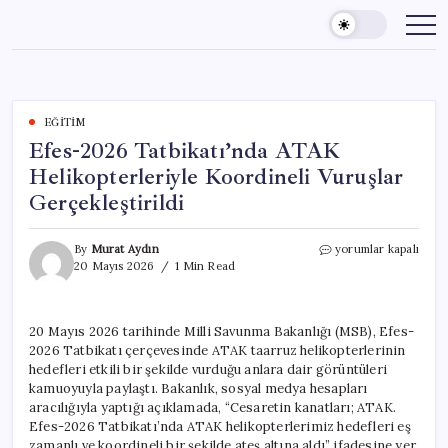
Skip
to
content
EĞITIM
Efes-2026 Tatbikatı’nda ATAK
Helikopterleriyle Koordineli Vuruşlar
Gerçekleştirildi
Efes-
By
Murat Aydın
yorumlar kapalı
2026
20 Mayıs 2026
1 Min Read
Tatbikatı’nda
ATAK
Helikopterleriyle
20 Mayıs 2026 tarihinde Milli Savunma Bakanlığı (MSB), Efes-
Koordineli
2026 Tatbikatı çerçevesinde ATAK taarruz helikopterlerinin
Vuruşlar
Gerçekleştirildi
hedefleri etkili bir şekilde vurduğu anlara dair görüntüleri
için
kamuoyuyla paylaştı. Bakanlık, sosyal medya hesapları
aracılığıyla yaptığı açıklamada, “Cesaretin kanatları; ATAK.
Efes-2026 Tatbikatı’nda ATAK helikopterlerimiz hedefleri eş
zamanlı ve koordineli bir şekilde ateş altına aldı” ifadesine yer