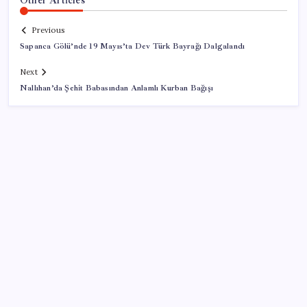
Previous
Sapanca Gölü’nde 19 Mayıs’ta Dev Türk Bayrağı Dalgalandı
Next
Nallıhan’da Şehit Babasından Anlamlı Kurban Bağışı
SON YAZILAR
Airbnb, ürün geliştirme süreçlerinde yapay zekayı
kullanıyor
Halkbank, ikincil halka arz süreci başlattı