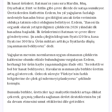
İlk hasat ürünleri, Batman’ın yanı sıra Mardin, Muş,
Diyarbakır, Siirt ve Bitlis gibi çevre illerde de satışa sunuluyor.
Üreticilerden Kutbettin Erdem, bu yıl yağışların fazlalığı
nedeniyle hasadın biraz geciktiğini ancak ürün veriminin
oldukça tatmin edici olduğunu belirtiyor. Erdem, “Sason’da
organik olarak yetiştirdiğimiz çileklerin 2026 yılındaki ilk
hasadına başladık. İlk ürünlerimizi Batman ve çevre illere
gönderiyoruz. Şu anda çileğin kilogram fiyatı 120 lira, kasa
fiyatı ise 300 lira. Ürün miktarı arttıkça fiyatlarda düşüş
yaşanmasını bekliyoruz” dedi.
Yağışların mevsim normlarının uygun olmasının çileklerin
kalitesine olumlu etkide bulunduğunu vurgulayan Erdem,
herhangi bir ürün kaybı yaşanmadığını ifade etti. “Bereketli ve
bol bir hasat bekliyoruz. Havaların ısınmasıyla birlikte üretim
artış gösterecek. Gelecek süreçte Türkiye’nin farklı
bölgelerine de çilek göndermeyi planlıyoruz” şeklinde
konuştu.
Bununla birlikte, üreticiler işçi maliyetlerindeki artışa dikkat
çekerek, geçmiş yıllarda sağlanan devlet desteklerinin bu yıl
da devam etmesini umut ettiklerini dile getirdiler.