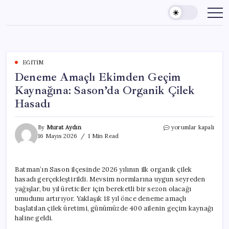
Skip
to
content
EĞITIM
Deneme Amaçlı Ekimden Geçim
Kaynağına: Sason’da Organik Çilek
Hasadı
Deneme
By
Murat Aydın
yorumlar kapalı
Amaçlı
16 Mayıs 2026
1 Min Read
Ekimden
Geçim
Kaynağına:
Batman’ın Sason ilçesinde 2026 yılının ilk organik çilek
Sason’da
hasadı gerçekleştirildi. Mevsim normlarına uygun seyreden
Organik
Çilek
yağışlar, bu yıl üreticiler için bereketli bir sezon olacağı
Hasadı
umudunu artırıyor. Yaklaşık 18 yıl önce deneme amaçlı
için
başlatılan çilek üretimi, günümüzde 400 ailenin geçim kaynağı
haline geldi.