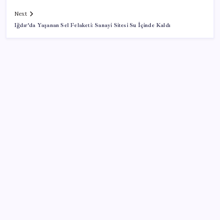
Next
Iğdır’da Yaşanan Sel Felaketi: Sanayi Sitesi Su İçinde Kaldı
SON YAZILAR
100 yaşındaki Müzeyyen Eröz, YENİ Parti üyesi oldu
Ekonomide 1987 çöküşü mümkün… Efsane yatırımcı
Michael Burry’den rekor kıran borsada felaket
senaryosu
İYİ Parti’nin ‘çerçeve yasa’ teklifi reddedildi: ‘PKK
sözde hukuki bir organizasyon mudur ki kendini