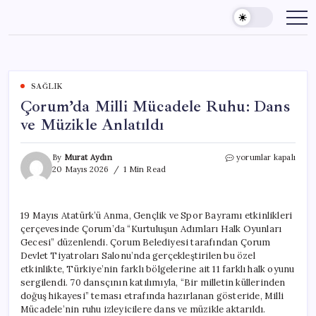
Skip
to
content
SAĞLIK
Çorum’da Milli Mücadele Ruhu: Dans
ve Müzikle Anlatıldı
Çorum’da
By
Murat Aydın
yorumlar kapalı
Milli
20 Mayıs 2026
1 Min Read
Mücadele
Ruhu:
Dans
19 Mayıs Atatürk’ü Anma, Gençlik ve Spor Bayramı etkinlikleri
ve
çerçevesinde Çorum’da “Kurtuluşun Adımları Halk Oyunları
Müzikle
Anlatıldı
Gecesi” düzenlendi. Çorum Belediyesi tarafından Çorum
için
Devlet Tiyatroları Salonu’nda gerçekleştirilen bu özel
etkinlikte, Türkiye’nin farklı bölgelerine ait 11 farklı halk oyunu
sergilendi. 70 dansçının katılımıyla, “Bir milletin küllerinden
doğuş hikayesi” teması etrafında hazırlanan gösteride, Milli
Mücadele’nin ruhu izleyicilere dans ve müzikle aktarıldı.