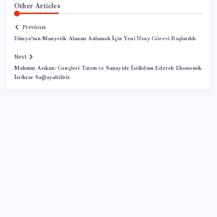
Other Articles
Previous
Dünya’nın Manyetik Alanını Anlamak İçin Yeni Uzay Görevi Başlatıldı
Next
Mahmut Arıkan: Gençleri Tarım ve Sanayide İstihdam Ederek Ekonomik
İstikrar Sağlayabiliriz
SON YAZILAR
Airbnb, ürün geliştirme süreçlerinde yapay zekayı