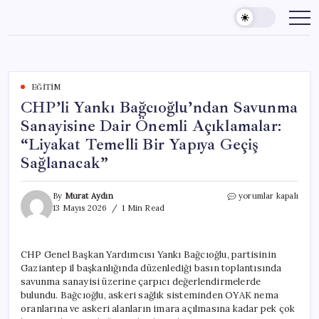
Skip
to
content
EĞITIM
CHP’li Yankı Bağcıoğlu’ndan Savunma
Sanayisine Dair Önemli Açıklamalar:
“Liyakat Temelli Bir Yapıya Geçiş
Sağlanacak”
CHP’li
By
Murat Aydın
yorumlar kapalı
Yankı
13 Mayıs 2026
1 Min Read
Bağcıoğlu’ndan
Savunma
Sanayisine
CHP Genel Başkan Yardımcısı Yankı Bağcıoğlu, partisinin
Dair
Gaziantep il başkanlığında düzenlediği basın toplantısında
Önemli
Açıklamalar:
savunma sanayisi üzerine çarpıcı değerlendirmelerde
“Liyakat
bulundu. Bağcıoğlu, askeri sağlık sisteminden OYAK nema
Temelli
oranlarına ve askeri alanların imara açılmasına kadar pek çok
Bir