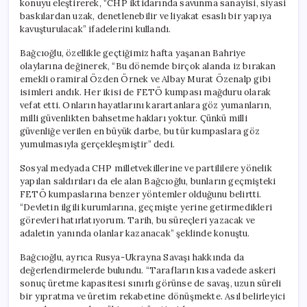
konuyu eleştirerek, “CHP iktidarında savunma sanayisi, siyasi
Yapıya
baskılardan uzak, denetlenebilir ve liyakat esaslı bir yapıya
Geçiş
kavuşturulacak” ifadelerini kullandı.
Sağlanacak”
için
Bağcıoğlu, özellikle geçtiğimiz hafta yaşanan Bahriye
olaylarına değinerek, “Bu dönemde birçok alanda iz bırakan
emekli oramiral Özden Örnek ve Albay Murat Özenalp gibi
isimleri andık. Her ikisi de FETÖ kumpası mağduru olarak
vefat etti. Onların hayatlarını karartanlara göz yumanların,
milli güvenlikten bahsetme hakları yoktur. Çünkü milli
güvenliğe verilen en büyük darbe, bu tür kumpaslara göz
yumulmasıyla gerçekleşmiştir” dedi.
Sosyal medyada CHP milletvekillerine ve partililere yönelik
yapılan saldırıları da ele alan Bağcıoğlu, bunların geçmişteki
FETÖ kumpaslarına benzer yöntemler olduğunu belirtti.
“Devletin ilgili kurumlarına, geçmişte yerine getirmedikleri
görevleri hatırlatıyorum. Tarih, bu süreçleri yazacak ve
adaletin yanında olanlar kazanacak” şeklinde konuştu.
Bağcıoğlu, ayrıca Rusya-Ukrayna Savaşı hakkında da
değerlendirmelerde bulundu. “Tarafların kısa vadede askeri
sonuç üretme kapasitesi sınırlı görünse de savaş, uzun süreli
bir yıpratma ve üretim rekabetine dönüşmekte. Asıl belirleyici