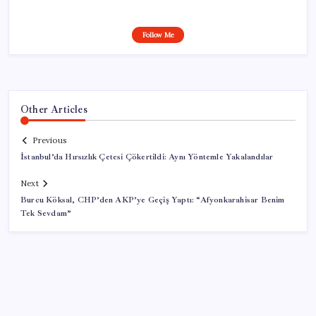
Follow Me
Other Articles
Previous
İstanbul’da Hırsızlık Çetesi Çökertildi: Aynı Yöntemle Yakalandılar
Next
Burcu Köksal, CHP’den AKP’ye Geçiş Yaptı: “Afyonkarahisar Benim
Tek Sevdam”