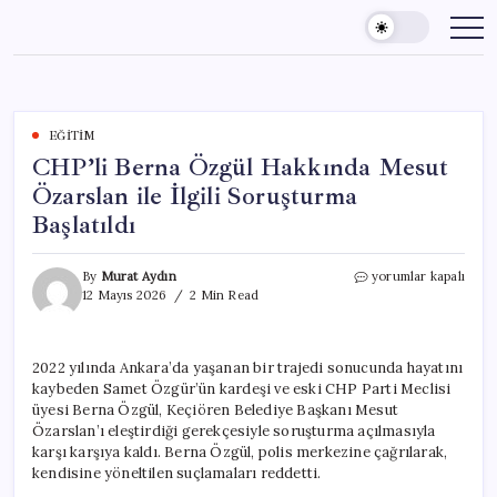
Skip
to
content
EĞITIM
CHP’li Berna Özgül Hakkında Mesut
Özarslan ile İlgili Soruşturma
Başlatıldı
CHP’li
By
Murat Aydın
yorumlar kapalı
Berna
12 Mayıs 2026
2 Min Read
Özgül
Hakkında
Mesut
2022 yılında Ankara’da yaşanan bir trajedi sonucunda hayatını
Özarslan
kaybeden Samet Özgür’ün kardeşi ve eski CHP Parti Meclisi
ile
İlgili
üyesi Berna Özgül, Keçiören Belediye Başkanı Mesut
Soruşturma
Özarslan’ı eleştirdiği gerekçesiyle soruşturma açılmasıyla
Başlatıldı
karşı karşıya kaldı. Berna Özgül, polis merkezine çağrılarak,
için
kendisine yöneltilen suçlamaları reddetti.