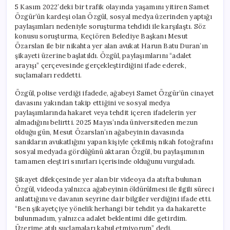
5 Kasım 2022’deki bir trafik olayında yaşamını yitiren Samet
Özgür’ün kardeşi olan Özgül, sosyal medya üzerinden yaptığı
paylaşımları nedeniyle soruşturma tehdidi ile karşılaştı. Söz
konusu soruşturma, Keçiören Belediye Başkanı Mesut
Özarslan ile bir nikahta yer alan avukat Harun Batu Duran’ın
şikayeti üzerine başlatıldı. Özgül, paylaşımlarını “adalet
arayışı” çerçevesinde gerçekleştirdiğini ifade ederek,
suçlamaları reddetti.
Özgül, polise verdiği ifadede, ağabeyi Samet Özgür’ün cinayet
davasını yakından takip ettiğini ve sosyal medya
paylaşımlarında hakaret veya tehdit içeren ifadelerin yer
almadığını belirtti. 2025 Mayıs’ında üniversiteden mezun
olduğu gün, Mesut Özarslan’ın ağabeyinin davasında
sanıkların avukatlığını yapan kişiyle çekilmiş nikah fotoğrafını
sosyal medyada gördüğünü aktaran Özgül, bu paylaşımının
tamamen eleştiri sınırları içerisinde olduğunu vurguladı.
Şikayet dilekçesinde yer alan bir videoya da atıfta bulunan
Özgül, videoda yalnızca ağabeyinin öldürülmesi ile ilgili süreci
anlattığını ve davanın seyrine dair bilgiler verdiğini ifade etti.
“Ben şikayetçiye yönelik herhangi bir tehdit ya da hakarette
bulunmadım, yalnızca adalet beklentimi dile getirdim.
Üzerime atılı suçlamaları kabul etmiyorum” dedi.