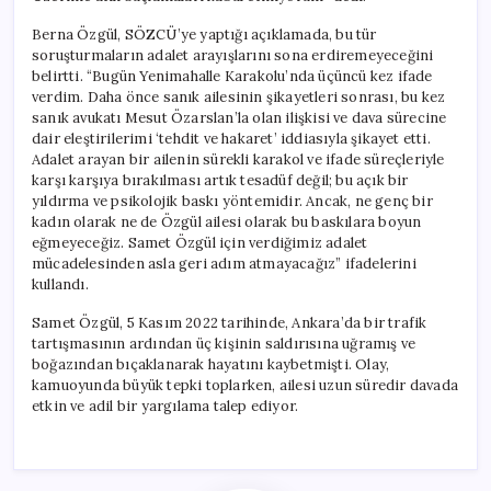
Berna Özgül, SÖZCÜ’ye yaptığı açıklamada, bu tür
soruşturmaların adalet arayışlarını sona erdiremeyeceğini
belirtti. “Bugün Yenimahalle Karakolu’nda üçüncü kez ifade
verdim. Daha önce sanık ailesinin şikayetleri sonrası, bu kez
sanık avukatı Mesut Özarslan’la olan ilişkisi ve dava sürecine
dair eleştirilerimi ‘tehdit ve hakaret’ iddiasıyla şikayet etti.
Adalet arayan bir ailenin sürekli karakol ve ifade süreçleriyle
karşı karşıya bırakılması artık tesadüf değil; bu açık bir
yıldırma ve psikolojik baskı yöntemidir. Ancak, ne genç bir
kadın olarak ne de Özgül ailesi olarak bu baskılara boyun
eğmeyeceğiz. Samet Özgül için verdiğimiz adalet
mücadelesinden asla geri adım atmayacağız” ifadelerini
kullandı.
Samet Özgül, 5 Kasım 2022 tarihinde, Ankara’da bir trafik
tartışmasının ardından üç kişinin saldırısına uğramış ve
boğazından bıçaklanarak hayatını kaybetmişti. Olay,
kamuoyunda büyük tepki toplarken, ailesi uzun süredir davada
etkin ve adil bir yargılama talep ediyor.