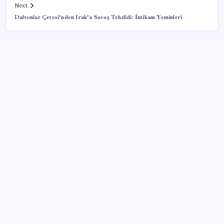
Next
Daltonlar Çetesi’nden Irak’a Savaş Tehdidi: İntikam Yeminleri
SON YAZILAR
Halkbank, ikincil halka arz süreci başlattı
‘Tek çatı altında toplanmalı’ dedi: Akın Gürlek’ten
‘internet gazeteciliği’ için yasa sinyali mi?
OpenAI’ın gizemli cihazı şekilleniyor: Hokey diski
kadar, fiyatı 400 dolar
Trump’tan Fed Başkanı Warsh’a: Faiz kararı