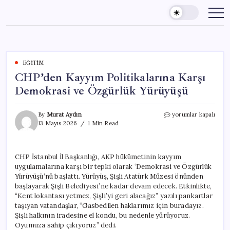
Skip
to
content
EĞITIM
CHP’den Kayyım Politikalarına Karşı
Demokrasi ve Özgürlük Yürüyüşü
CHP’den
By
Murat Aydın
yorumlar kapalı
Kayyım
13 Mayıs 2026
1 Min Read
Politikalarına
Karşı
Demokrasi
CHP İstanbul İl Başkanlığı, AKP hükümetinin kayyım
ve
uygulamalarına karşı bir tepki olarak ‘Demokrasi ve Özgürlük
Özgürlük
Yürüyüşü
Yürüyüşü’nü başlattı. Yürüyüş, Şişli Atatürk Müzesi önünden
için
başlayarak Şişli Belediyesi’ne kadar devam edecek. Etkinlikte,
“Kent lokantası yetmez, Şişli’yi geri alacağız” yazılı pankartlar
taşıyan vatandaşlar, “Gasbedilen haklarımız için buradayız.
Şişli halkının iradesine el kondu, bu nedenle yürüyoruz.
Oyumuza sahip çıkıyoruz” dedi.