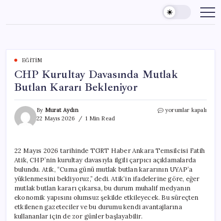
Skip
to
content
EĞITIM
CHP Kurultay Davasında Mutlak
Butlan Kararı Bekleniyor
CHP
By
Murat Aydın
yorumlar kapalı
Kurultay
22 Mayıs 2026
1 Min Read
Davasında
Mutlak
Butlan
22 Mayıs 2026 tarihinde TGRT Haber Ankara Temsilcisi Fatih
Kararı
Atik, CHP’nin kurultay davasıyla ilgili çarpıcı açıklamalarda
Bekleniyor
için
bulundu. Atik, “Cuma günü mutlak butlan kararının UYAP’a
yüklenmesini bekliyoruz,” dedi. Atik’in ifadelerine göre, eğer
mutlak butlan kararı çıkarsa, bu durum muhalif medyanın
ekonomik yapısını olumsuz şekilde etkileyecek. Bu süreçten
etkilenen gazeteciler ve bu durumu kendi avantajlarına
kullananlar için de zor günler başlayabilir.