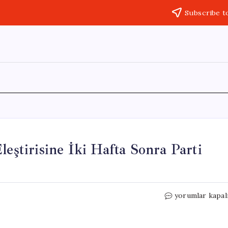
Subscribe t
leştirisine İki Hafta Sonra Parti
Burcu
yorumlar kapal
Köksal,
Sera
Kadıgil’in