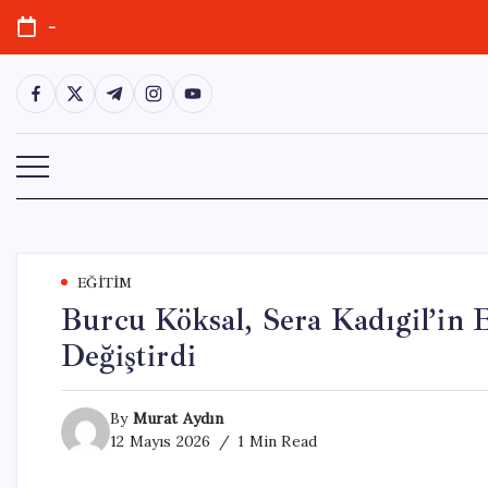
Skip
-
to
content
https://www.facebook.com/
https://twitter.com/
https://t.me/
https://www.instagram.com/
https://youtube.com/
EĞITIM
Burcu Köksal, Sera Kadıgil’in E
Değiştirdi
By
Murat Aydın
12 Mayıs 2026
1 Min Read