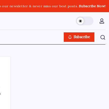
o our newsletter & never miss our best posts.
Subscribe Now!
Subscribe
SON YAZILAR
ı
Halkbank, ikincil halka arz süreci başlattı
‘Tek çatı altında toplanmalı’ dedi: Akın