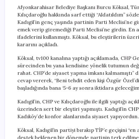
Afyonkarahisar Belediye Başkanı Burcu Köksal, Türk
Kılıçdaroğlu hakkında sarf ettiği “Aldatıldım” sözl
Kadıgil’in genç yaşında partinin Parti Meclisi’ne gi
emek verip giremediği Parti Meclisi’ne girdin. En 
ifadelerini kullanmıştı. Köksal, bu eleştirilerin üz
kararını açıkladı.
Köksal, tv100 kanalına yaptığı açıklamada, CHP Ge
sürecinden bu yana kendisine yönelik tutumun değiş
rahat. CHP’de siyaset yapma imkanı kalmamıştı” ded
cevap vererek, “Beni tehdit eden kişi Özgür Özel’d
başladığında bana ‘5-6 ay sonra iktidara geleceğim
Kadıgil’in, CHP ve Kılıçdaroğlu ile ilgili yaptığı a
üzerinden sert bir eleştiri yapmıştı. Kadıgil’in CHP
Kadıköy’de konfor alanlarında siyaset yapıyordun. B
Köksal, Kadıgil’in partiyi bırakıp TİP’e geçişini “en
destek beklenen bir dönemde partinin terk edilmesi