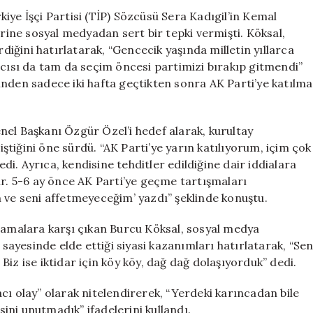
Eleştirisine
iye İşçi Partisi (TİP) Sözcüsü Sera Kadıgil’in Kemal
İki
erine sosyal medyadan sert bir tepki vermişti. Köksal,
Hafta
rdiğini hatırlatarak, “Gencecik yaşında milletin yıllarca
Sonra
acısı da tam da seçim öncesi partimizi bırakıp gitmendi”
Parti
erinden sadece iki hafta geçtikten sonra AK Parti’ye katılma
Değiştirdi
için
nel Başkanı Özgür Özel’i hedef alarak, kurultay
tiğini öne sürdü. “AK Parti’ye yarın katılıyorum, içim çok
i. Ayrıca, kendisine tehditler edildiğine dair iddialara
ir. 5-6 ay önce AK Parti’ye geçme tartışmaları
 ve seni affetmeyeceğim’ yazdı” şeklinde konuştu.
çıklamalara karşı çıkan Burcu Köksal, sosyal medya
 sayesinde elde ettiği siyasi kazanımları hatırlatarak, “Se
iz ise iktidar için köy köy, dağ dağ dolaşıyorduk” dedi.
 acı olay” olarak nitelendirerek, “Yerdeki karıncadan bile
ni unutmadık” ifadelerini kullandı.