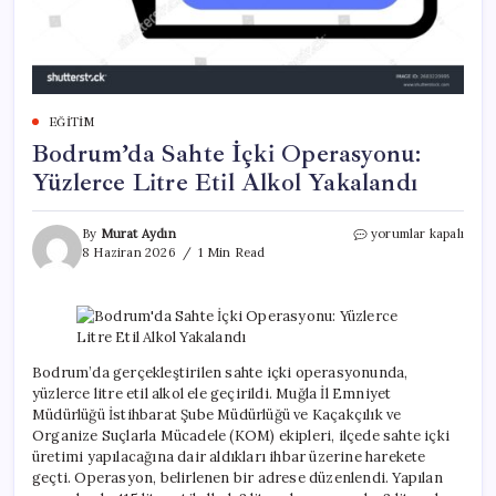
EĞITIM
Bodrum’da Sahte İçki Operasyonu:
Yüzlerce Litre Etil Alkol Yakalandı
Bodrum’da
By
Murat Aydın
yorumlar kapalı
Sahte
8 Haziran 2026
1 Min Read
İçki
Operasyonu:
Yüzlerce
Litre
Etil
Alkol
Bodrum’da gerçekleştirilen sahte içki operasyonunda,
Yakalandı
yüzlerce litre etil alkol ele geçirildi. Muğla İl Emniyet
için
Müdürlüğü İstihbarat Şube Müdürlüğü ve Kaçakçılık ve
Organize Suçlarla Mücadele (KOM) ekipleri, ilçede sahte içki
üretimi yapılacağına dair aldıkları ihbar üzerine harekete
geçti. Operasyon, belirlenen bir adrese düzenlendi. Yapılan