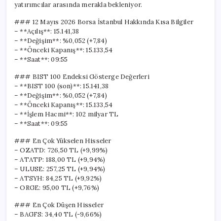
yatırımcılar arasında merakla bekleniyor.
### 12 Mayıs 2026 Borsa İstanbul Hakkında Kısa Bilgiler
– **Açılış**: 15.141,38
– **Değişim**: %0,052 (+7,84)
– **Önceki Kapanış**: 15.133,54
– **Saat**: 09:55
### BIST 100 Endeksi Gösterge Değerleri
– **BIST 100 (son)**: 15.141,38
– **Değişim**: %0,052 (+7,84)
– **Önceki Kapanış**: 15.133,54
– **İşlem Hacmi**: 102 milyar TL
– **Saat**: 09:55
### En Çok Yükselen Hisseler
– OZATD: 726,50 TL (+9,99%)
– ATATP: 188,00 TL (+9,94%)
– ULUSE: 257,25 TL (+9,94%)
– ATSYH: 84,25 TL (+9,92%)
– ORGE: 95,00 TL (+9,76%)
### En Çok Düşen Hisseler
– BAGFS: 34,40 TL (-9,66%)