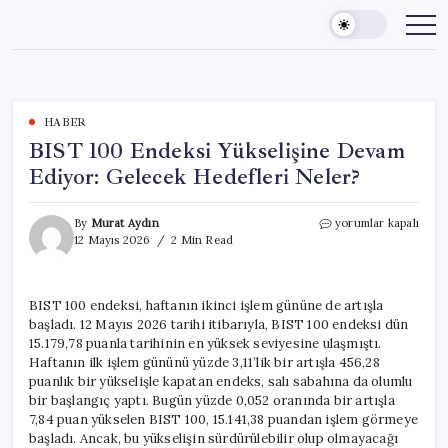
Skip
to
content
HABER
BIST 100 Endeksi Yükselişine Devam
Ediyor: Gelecek Hedefleri Neler?
BIST
By
Murat Aydın
yorumlar kapalı
100
12 Mayıs 2026
2 Min Read
Endeksi
Yükselişine
Devam
BIST 100 endeksi, haftanın ikinci işlem gününe de artışla
Ediyor:
başladı. 12 Mayıs 2026 tarihi itibarıyla, BIST 100 endeksi dün
Gelecek
Hedefleri
15.179,78 puanla tarihinin en yüksek seviyesine ulaşmıştı.
Neler?
Haftanın ilk işlem gününü yüzde 3,11’lik bir artışla 456,28
için
puanlık bir yükselişle kapatan endeks, salı sabahına da olumlu
bir başlangıç yaptı. Bugün yüzde 0,052 oranında bir artışla
7,84 puan yükselen BIST 100, 15.141,38 puandan işlem görmeye
başladı. Ancak, bu yükselişin sürdürülebilir olup olmayacağı