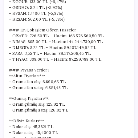
– EGGUB: 133,00 TL (-6,47%)
– GSDHO: 5,24 TL (-5,92%)
– BVSAN: 137,90 TL (-5,87%)
– BRSAN: 562,00 TL (-5,78%)
### En Çok İşlem Gören Hisseler
– OZATD: 726,50 TL – Hacim: 163.576.560,50 TL
– BIMAS: 805,00 TL – Hacim: 144.244.730,00 TL
– DMRGD: 8,23 TL – Hacim: 99.107.149,63 TL
– SASA: 3,55 TL – Hacim: 89.517.506,45 TL
– THYAO: 308,00 TL – Hacim: 87.259.788,00 TL
### Piyasa Verileri
**Altın Fiyatları**:
– Gram altın alış: 6.890,63 TL
– Gram altın satış: 6.891,48 TL
**Gümüş Fiyatları**:
– Gram gümüş alış: 125,92 TL
– Gram gümüş satış: 126,02 TL
**Döviz Kurları**:
– Dolar alış: 45,3821 TL
– Dolar satış: 45,4000 TL