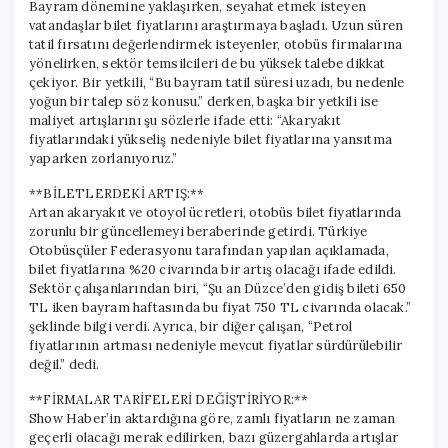
Bayram dönemine yaklaşırken, seyahat etmek isteyen
vatandaşlar bilet fiyatlarını araştırmaya başladı. Uzun süren
tatil fırsatını değerlendirmek isteyenler, otobüs firmalarına
yönelirken, sektör temsilcileri de bu yüksek talebe dikkat
çekiyor. Bir yetkili, “Bu bayram tatil süresi uzadı, bu nedenle
yoğun bir talep söz konusu.” derken, başka bir yetkili ise
maliyet artışlarını şu sözlerle ifade etti: “Akaryakıt
fiyatlarındaki yükseliş nedeniyle bilet fiyatlarına yansıtma
yaparken zorlanıyoruz.”
**BİLETLERDEKİ ARTIŞ:**
Artan akaryakıt ve otoyol ücretleri, otobüs bilet fiyatlarında
zorunlu bir güncellemeyi beraberinde getirdi. Türkiye
Otobüsçüler Federasyonu tarafından yapılan açıklamada,
bilet fiyatlarına %20 civarında bir artış olacağı ifade edildi.
Sektör çalışanlarından biri, “Şu an Düzce’den gidiş bileti 650
TL iken bayram haftasında bu fiyat 750 TL civarında olacak.”
şeklinde bilgi verdi. Ayrıca, bir diğer çalışan, “Petrol
fiyatlarının artması nedeniyle mevcut fiyatlar sürdürülebilir
değil.” dedi.
**FİRMALAR TARİFELERİ DEĞİŞTİRİYOR:**
Show Haber’in aktardığına göre, zamlı fiyatların ne zaman
geçerli olacağı merak edilirken, bazı güzergahlarda artışlar