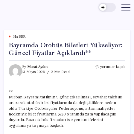
Skip
to
content
HABER
Bayramda Otobüs Biletleri Yükseliyor:
Güncel Fiyatlar Açıklandı**
Bayramda
By
Murat Aydın
yorumlar kapalı
Otobüs
13 Mayıs 2026
2 Min Read
Biletleri
Yükseliyor:
Güncel
**
Fiyatlar
Kurban Bayramı tatilinin 9 güne çıkarılması, seyahat talebini
Açıklandı**
için
artırarak otobüs bilet fiyatlarında da değişikliklere neden
oldu. Türkiye Otobüsçüler Federasyonu, artan maliyetler
nedeniyle bilet fiyatlarına %20 oranında zam yapılacağını
duyurdu. Bazı otobüs firmaları ise yeni tarifelerini
uygulamaya koymaya başladı.