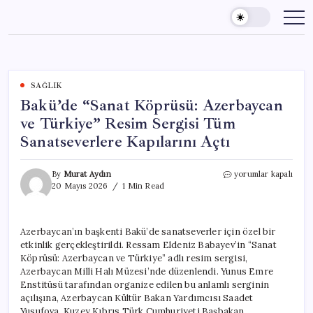
Skip
to
content
SAĞLIK
Bakü’de “Sanat Köprüsü: Azerbaycan
ve Türkiye” Resim Sergisi Tüm
Sanatseverlere Kapılarını Açtı
Bakü’de
By
Murat Aydın
yorumlar kapalı
“Sanat
20 Mayıs 2026
1 Min Read
Köprüsü:
Azerbaycan
ve
Azerbaycan’ın başkenti Bakü’de sanatseverler için özel bir
Türkiye”
etkinlik gerçekleştirildi. Ressam Eldeniz Babayev’in “Sanat
Resim
Sergisi
Köprüsü: Azerbaycan ve Türkiye” adlı resim sergisi,
Tüm
Azerbaycan Milli Halı Müzesi’nde düzenlendi. Yunus Emre
Sanatseverlere
Enstitüsü tarafından organize edilen bu anlamlı serginin
Kapılarını
açılışına, Azerbaycan Kültür Bakan Yardımcısı Saadet
Açtı
Yusufova, Kuzey Kıbrıs Türk Cumhuriyeti Başbakan