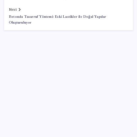
Next
Betonda Tasarruf Yöntemi: Eski Lastikler ile Doğal Yapılar
Oluşturuluyor
SON YAZILAR
Airbnb, ürün geliştirme süreçlerinde yapay zekayı
kullanıyor
Halkbank, ikincil halka arz süreci başlattı
‘Tek çatı altında toplanmalı’ dedi: Akın Gürlek’ten
‘internet gazeteciliği’ için yasa sinyali mi?