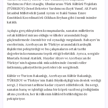
için
Yardımcısı Fikri Ataoğlu, Uluslararası Türk Kültürü Teşkilatı
(TÜRKSOY) Genel Sekreter Yardımcısı Sayit Yusuf, AK Parti
İstanbul Milletvekili Şamil Ayrım ve Bakü Yunus Emre
Enstitüsü Koordinatörü Gökhan Seyhan gibi önemli isimler
katıldı.
Açılışta gerçekleştirilen konuşmalarda, sanatın milletlerin
ortak kültürel mirası olduğu ve ülkeler arasındaki bağı
güçlendirmede önemli bir rol oynadığı vurgulandı. Babayev’in
eserlerinin, Azerbaycan ile Türkiye arasındaki kardeşlik
ilişkilerini pekiştirdiği ve bu çalışmaların ortak tarihi
değerlerin korunmasını teşvik ettiği belirtildi. Ayrıca, sergide
Mustafa Kemal Atatürk, Haydar Aliyev ve Azerbaycan ile
Türkiye’nin bağımsızlık mücadelesinde önemli roller
üstlenmiş şahsiyetlerin portreleri de sergilendi.
Kültür ve Turizm Bakanlığı, Azerbaycan Kültür Bakanlığı,
TÜRKSOY ve Türkiye’nin Bakü Büyükelçiliği’nin destek verdiği
sergi, 2 Haziran tarihine kadar ziyaret edilebilecek. Bu sergi,
sanatın barış ve işbirliği adına bir köprü vazifesi gördüğünün
altını çizerken, her iki ülkenin kültürel birlikteliğini de
pekiştiriyor.